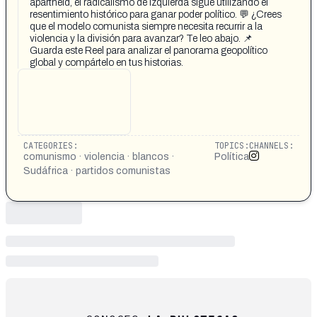
apartheid, el radicalismo de izquierda sigue utilizando el
resentimiento histórico para ganar poder político. 💬 ¿Crees
que el modelo comunista siempre necesita recurrir a la
violencia y la división para avanzar? Te leo abajo. 📌
Guarda este Reel para analizar el panorama geopolítico
global y compártelo en tus historias.
CATEGORIES:
TOPICS:
CHANNELS:
comunismo · violencia · blancos ·
Política
Sudáfrica · partidos comunistas