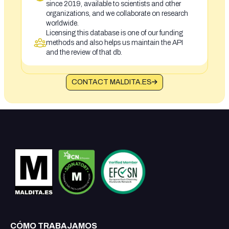
since 2019, available to scientists and other
organizations, and we collaborate on research
worldwide.
Licensing this database is one of our funding
methods and also helps us maintain the API
and the review of that db.
CONTACT MALDITA.ES
CÓMO TRABAJAMOS