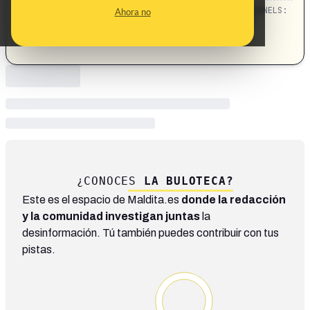
CATEGORIES:
TOPICS:
CHANNELS:
Ahora no
subvenciones · Open Arms · rescate ·
Migración
inmigrantes
¿CONOCES
LA BULOTECA?
Este es el espacio de Maldita.es
donde la redacción
y la comunidad investigan juntas
la
desinformación. Tú también puedes contribuir con tus
pistas.