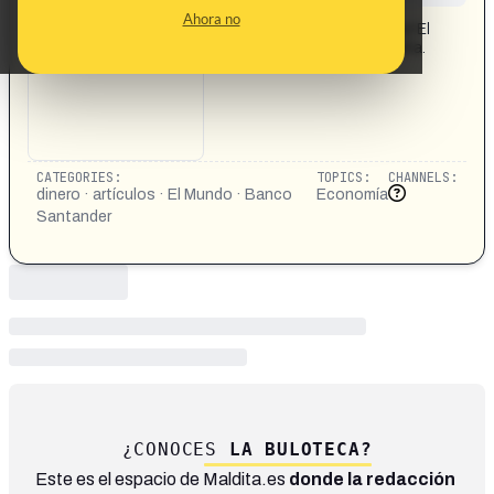
CONTENT DETAIL:
Ahora no
Documento con un texto supuestamente publicado por El
Mundo y sobre la salida de Banco Santander de España.
CATEGORIES:
TOPICS:
CHANNELS:
dinero · artículos · El Mundo · Banco
Economía
Santander
¿CONOCES
LA BULOTECA?
Este es el espacio de Maldita.es
donde la redacción