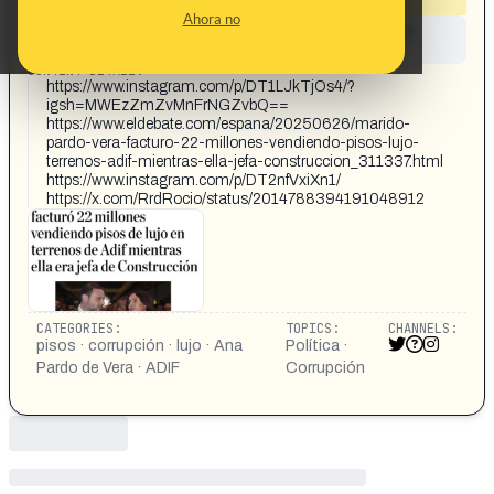
Ahora no
This content has not yet been investigated by the
Maldita.es team
CONTENT DETAIL:
https://www.instagram.com/p/DT1LJkTjOs4/?
igsh=MWEzZmZvMnFrNGZvbQ==
https://www.eldebate.com/espana/20250626/marido-
pardo-vera-facturo-22-millones-vendiendo-pisos-lujo-
terrenos-adif-mientras-ella-jefa-construccion_311337.html
https://www.instagram.com/p/DT2nfVxiXn1/
https://x.com/RrdRocio/status/2014788394191048912
CATEGORIES:
TOPICS:
CHANNELS:
pisos · corrupción · lujo · Ana
Política ·
Pardo de Vera · ADIF
Corrupción