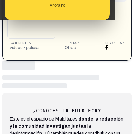
CONTENT DETAIL:
Ahora no
https://www.facebook.com/share/r/17NuoW3g9K/
CATEGORIES:
TOPICS:
CHANNELS:
vídeos · policía
Otros
¿CONOCES
LA BULOTECA?
Este es el espacio de Maldita.es
donde la redacción
y la comunidad investigan juntas
la
desinformación. Tú también puedes contribuir con tus