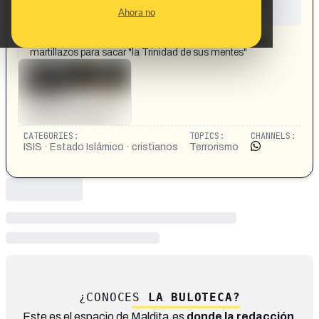
This content has not yet been investigated by the
Ahora no
Maldita.es team
CONTENT DETAIL:
El ISIS manda a sus terroristas matar a los cristianos a
martillazos para sacar "la Trinidad de sus mentes"
CATEGORIES:
TOPICS:
CHANNELS:
ISIS · Estado Islámico · cristianos
Terrorismo
¿CONOCES
LA BULOTECA?
Este es el espacio de Maldita.es
donde la redacción