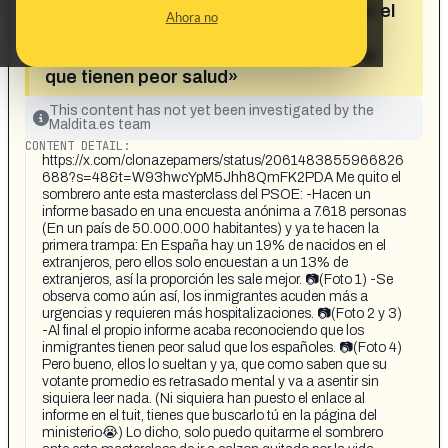
los migrantes en España publicado por el
Ahora no
Ministerio de Sanidad interpreta
erróneamente los datos y realmente sí
que tienen peor salud»
This content has not yet been investigated by the
Maldita.es team
CONTENT DETAIL:
https://x.com/clonazepamers/status/2061483855966826
688?s=48&t=W93hwcYpM5Jhh8QmFK2PDA Me quito el
sombrero ante esta masterclass del PSOE: -Hacen un
informe basado en una encuesta anónima a 7.618 personas
(En un país de 50.000.000 habitantes) y ya te hacen la
primera trampa: En España hay un 19% de nacidos en el
extranjeros, pero ellos solo encuestan a un 13% de
extranjeros, así la proporción les sale mejor. 📷(Foto 1) -Se
observa como aún así, los inmigrantes acuden más a
urgencias y requieren más hospitalizaciones. 📷(Foto 2 y 3)
-Al final el propio informe acaba reconociendo que los
inmigrantes tienen peor salud que los españoles. 📷(Foto 4)
Pero bueno, ellos lo sueltan y ya, que como saben que su
votante promedio es rеtrаsаdo mеntаl y va a asentir sin
siquiera leer nada. (Ni siquiera han puesto el enlace al
informe en el tuit, tienes que buscarlo tú en la página del
ministerio😭) Lo dicho, solo puedo quitarme el sombrero