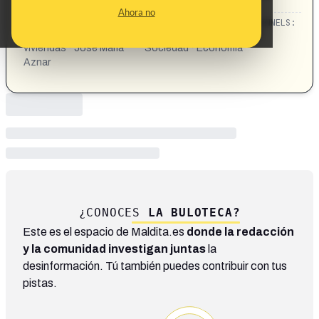
ciudad https://share.google/XS3fTZvcqnkhp3X4L
Ahora no
CATEGORIES:
TOPICS:
CHANNELS:
hijos · Bilbao · lujo ·
Política · Famosos ·
viviendas · José María
Sociedad · Economía
Aznar
¿CONOCES
LA BULOTECA?
Este es el espacio de Maldita.es
donde la redacción
y la comunidad investigan juntas
la
desinformación. Tú también puedes contribuir con tus
pistas.