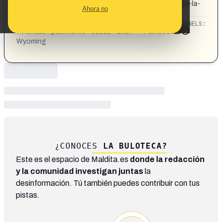
presentador-con-19-casas-que-defiende-el-derecho-a-la-
Ahora no
vivienda-digna/
CATEGORIES:
TOPICS:
CHANNELS:
viviendas · patrimonio · casas · Gran
Famosos
Wyoming
¿CONOCES
LA BULOTECA?
Este es el espacio de Maldita.es
donde la redacción
y la comunidad investigan juntas
la
desinformación. Tú también puedes contribuir con tus
pistas.