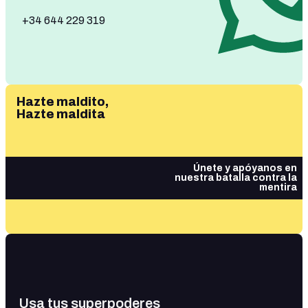
+34 644 229 319
Hazte maldito,
Hazte maldita
Únete y apóyanos en
nuestra batalla contra la
mentira
Usa tus superpoderes