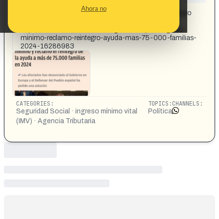
CONTENT DETAIL:
Ahora no
El Gobierno quitó el ingreso mínimo y reclamó el reintegro
de la ayuda a más de 75.000 familias en 2024.
https://okdiario.com/economia/gobierno-quito-ingreso-
minimo-reclamo-reintegro-ayuda-mas-75-000-familias-
2024-16286983
CATEGORIES:
TOPICS:
CHANNELS:
Seguridad Social · ingreso mínimo vital
Política
(IMV) · Agencia Tributaria