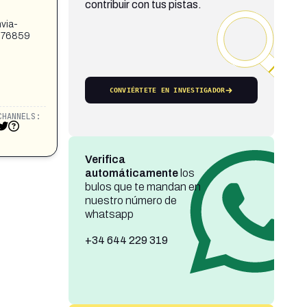
contribuir con tus pistas.
via-
7276859
CONVIÉRTETE EN INVESTIGADOR
CHANNELS:
Verifica
automáticamente
los
bulos que te mandan en
nuestro número de
whatsapp
+34 644 229 319