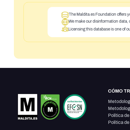
The Maldita.es Foundation offers yo
We make our disinformation data, c
Licensing this database is one of o
CÓMO T
Metodolog
Metodolog
Política d
Política d