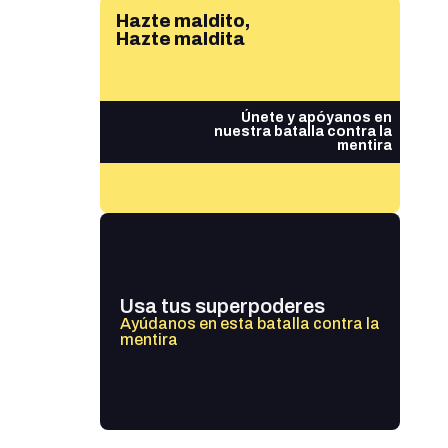
Hazte maldito,
Hazte maldita
Únete y apóyanos en
nuestra batalla contra la
mentira
Usa tus superpoderes
Ayúdanos en esta batalla contra la
mentira