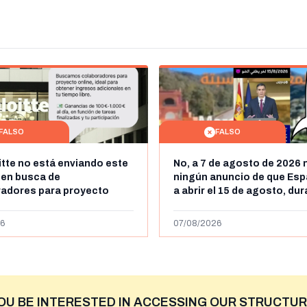
FALSO
FALSO
itte no está enviando este
No, a 7 de agosto de 2026 
 en busca de
ningún anuncio de que Esp
radores para proyecto
a abrir el 15 de agosto, du
con ganancias de hasta
horas, la frontera entre M
os al día: es un timo
y Ceuta
6
07/08/2026
OU BE INTERESTED IN ACCESSING OUR STRUCTUR