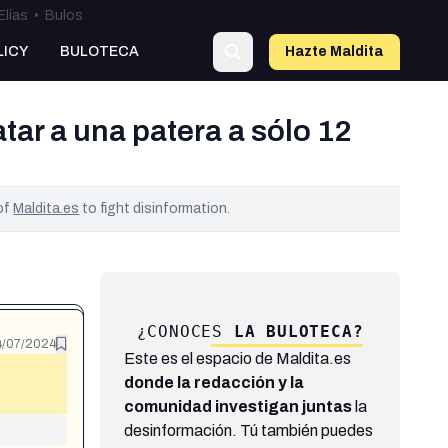
Elías
•
Bulos
LICY
BULOTECA
Hazte Maldit
a
ar a una patera a sólo 12
 of
Maldita.es
to fight disinformation.
¿CONOCES
LA BULOTECA?
4/07/2024
Este es el espacio de Maldita.es
donde la redacción y la
comunidad investigan juntas
la
desinformación. Tú también puedes