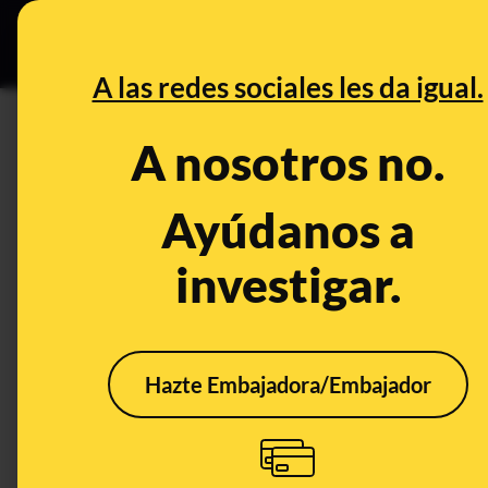
Especial Ce
DESINFO
PREBU
A las redes sociales les da igual.
¿El Gobierno envía un buque 
A nosotros no.
km de Marruecos?
Ayúdanos a
This content has NOT yet been ver
investigar.
OPEN CASE
What's being said:
Hazte Embajadora/Embajador
«El Gobierno envía un buque a 130 km de C
Marruecos»
This content has not 