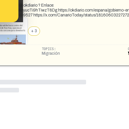
generador @okdiario ? Enlace:
6&t=YFHvwWoyucTi9hTiwzT8Dg https://okdiario.com/espana/gobierno-en
rruecos-13199527 https://x.com/CanarioToday/status/181606032272
+ 3
TOPICS:
Migración