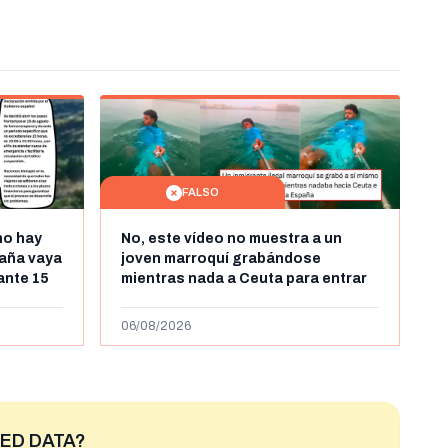
FALSO
no hay
No, este vídeo no muestra a un
aña vaya
joven marroquí grabándose
rante 15
mientras nada a Ceuta para entrar
arruecos
"ilegalmente a España": se grabó a
más de 450km de Ceuta y el autor lo
06/08/2026
niega
ED DATA?