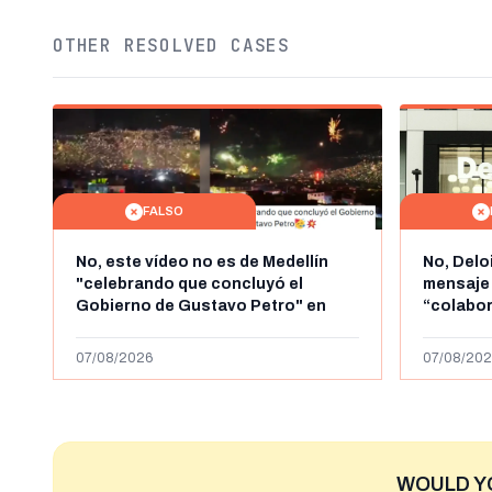
OTHER RESOLVED CASES
FALSO
No, este vídeo no es de Medellín
No, Delo
"celebrando que concluyó el
mensaje
Gobierno de Gustavo Petro" en
“colabo
agosto de 2026: es de la Alborada
online” 
de 2024
1.000 eur
07/08/2026
07/08/202
WOULD Y