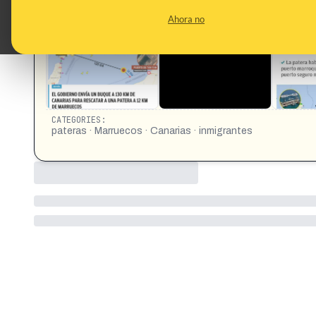
CONTENT DETAIL:
@malditobulo ¿Qué sabemos de esta "información" del bulo
Ahora no
https://x.com/jfvillar/status/1816034575774072850?s=4
buque-130-km-canarias-rescatar-patera-solo-12-km-ma
CATEGORIES:
pateras · Marruecos · Canarias · inmigrantes