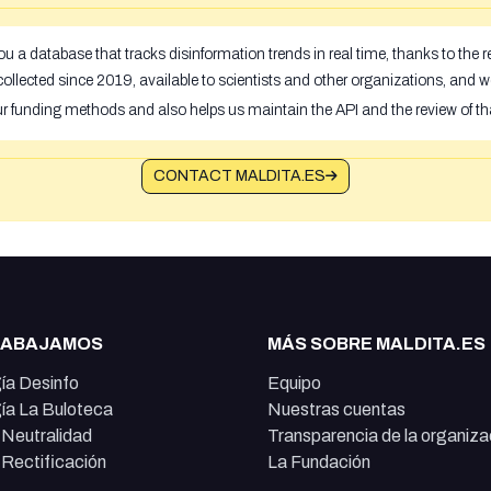
u a database that tracks disinformation trends in real time, thanks to the
ollected since 2019, available to scientists and other organizations, and w
ur funding methods and also helps us maintain the API and the review of th
CONTACT MALDITA.ES
RABAJAMOS
MÁS SOBRE MALDITA.ES
ía Desinfo
Equipo
ía La Buloteca
Nuestras cuentas
e Neutralidad
Transparencia de la organiza
e Rectificación
La Fundación