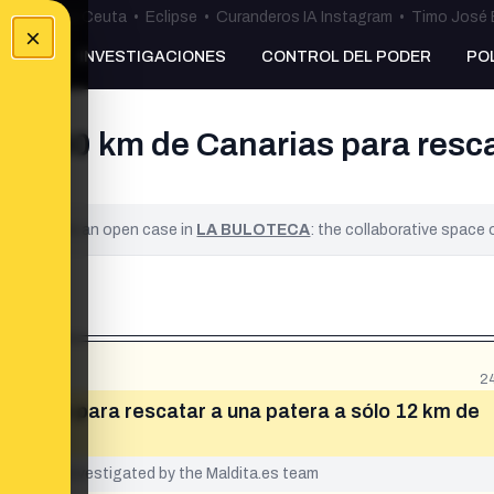
uta
•
Bulos Ceuta
•
Eclipse
•
Curanderos IA Instagram
•
Timo José 
×
NKING
INVESTIGACIONES
CONTROL DEL PODER
PO
a 130 km de Canarias para rescat
ified. It is an open case in
LA BULOTECA
: the collaborative space
2
anarias para rescatar a una patera a sólo 12 km de
yet been investigated by the Maldita.es team