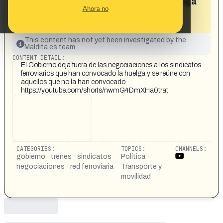
ferroviarios que han convocado la huelga
Ahora no
y se reúne con aquellos que no la han
convocado»
This content has not yet been investigated by the
Maldita.es team
CONTENT DETAIL:
El Gobierno deja fuera de las negociaciones a los sindicatos
ferroviarios que han convocado la huelga y se reúne con
aquellos que no la han convocado
https://youtube.com/shorts/nwmG4DmXHa0trat
CATEGORIES:
TOPICS:
CHANNELS:
gobierno · trenes · sindicatos ·
Política ·
negociaciones · red ferroviaria
Transporte y
movilidad