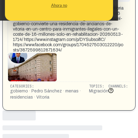
CONTENT DETAIL:
Ahora no
El Gobierno convierte una residencia de ancianos de Vitoria
en un centro para inmigrantes ilegales con un coste de 16
millones sólo en rehabilitación https://gaceta.es/espana/el-
gobierno-convierte-una-residencia-de-ancianos-de-
vitoria-en-un-centro-para-inmigrantes-ilegales-con-un-
coste-de-16-millones-solo-en-rehabilitacion-20260513-
1714/ https://www.instagram.com/p/DYSubsoifIC/
https://www.facebook.com/groups/1704527503012220/po
sts/3872599812871634/
CATEGORIES:
TOPICS:
CHANNELS:
gobierno · Pedro Sánchez · menas ·
Migración
residencias · Vitoria