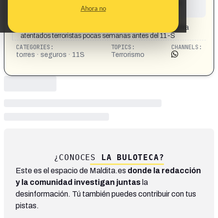
This content has not yet been investigated by the
Ahora no
Maldita.es team
CONTENT DETAIL:
El dueño de las torres gemelas contrató un seguro contra
atentados terroristas pocas semanas antes del 11-S
CATEGORIES:
TOPICS:
CHANNELS:
torres · seguros · 11S
Terrorismo
¿CONOCES
LA BULOTECA?
Este es el espacio de Maldita.es
donde la redacción
y la comunidad investigan juntas
la
desinformación. Tú también puedes contribuir con tus
pistas.