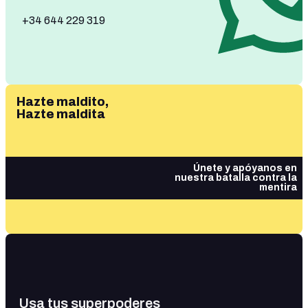
+34 644 229 319
Hazte maldito,
Hazte maldita
Únete y apóyanos en
nuestra batalla contra la
mentira
Usa tus superpoderes