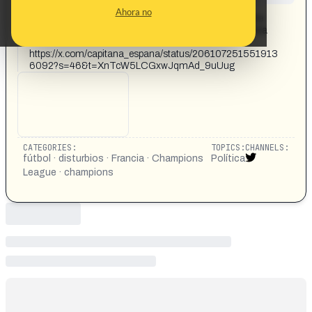
CONTENT DETAIL:
Ahora no
🚨🇫🇷 El hombre que aparece subido al capó del coche
celebrando la victoria del PSG es el diputado macronista
Karl Olive.
https://x.com/capitana_espana/status/206107251551913
6092?s=46&t=XnTcW5LCGxwJqmAd_9uUug
CATEGORIES:
TOPICS:
CHANNELS:
fútbol · disturbios · Francia · Champions
Política
League · champions