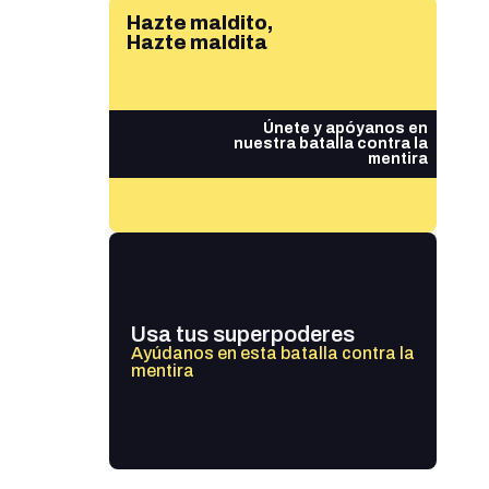
Hazte maldito,
Hazte maldita
Únete y apóyanos en
nuestra batalla contra la
mentira
Usa tus superpoderes
Ayúdanos en esta batalla contra la
mentira