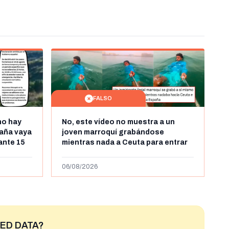
FALSO
no hay
No, este vídeo no muestra a un
aña vaya
joven marroquí grabándose
rante 15
mientras nada a Ceuta para entrar
arruecos
"ilegalmente a España": se grabó a
más de 450km de Ceuta y el autor lo
06/08/2026
niega
ED DATA?