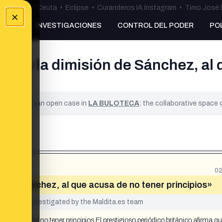
uta
•
Bulos Ceuta
•
Eclipse
•
Curanderos IA Instagram
•
Timo José 
×
NKING
INVESTIGACIONES
CONTROL DEL PODER
PO
 pide la dimisión de Sánchez, al
ified. It is an open case in
LA BULOTECA
: the collaborative space
02
ión de Sánchez, al que acusa de no tener principios»
yet been investigated by the Maldita.es team
ue acusa de no tener principios El prestigioso periódico británico afirma qu