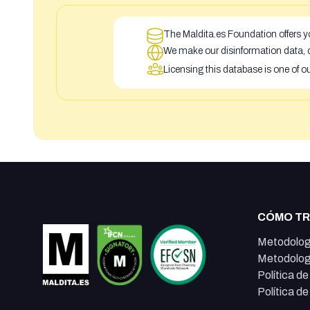
The Maldita.es Foundation offers yo
We make our disinformation data, c
Licensing this database is one of o
CÓMO T
Metodolog
Metodolog
Política d
Política d