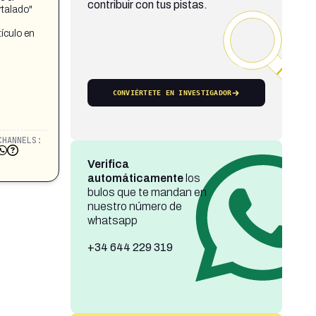
contribuir con tus pistas.
rtalado"
ículo en
CONVIÉRTETE EN INVESTIGADOR
CHANNELS:
Verifica
automáticamente
los
bulos que te mandan en
nuestro número de
whatsapp
+34 644 229 319