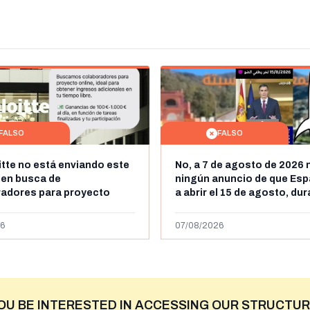
FALSO
FALSO
itte no está enviando este
No, a 7 de agosto de 2026 
 en busca de
ningún anuncio de que Esp
radores para proyecto
a abrir el 15 de agosto, du
con ganancias de hasta
horas, la frontera entre M
os al día: es un timo
y Ceuta
6
07/08/2026
OU BE INTERESTED IN ACCESSING OUR STRUCTUR