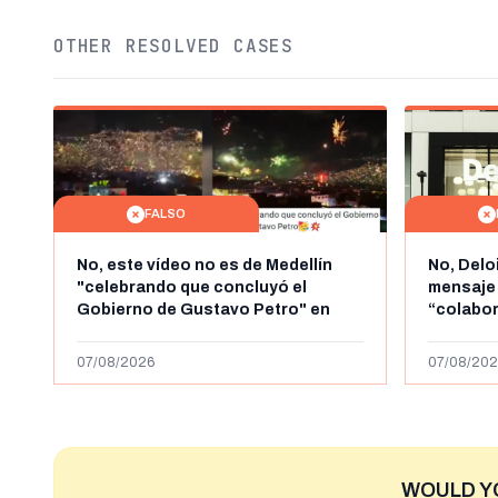
OTHER RESOLVED CASES
FALSO
No, este vídeo no es de Medellín
No, Delo
"celebrando que concluyó el
mensaje
Gobierno de Gustavo Petro" en
“colabo
agosto de 2026: es de la Alborada
online” 
de 2024
1.000 eur
07/08/2026
07/08/202
WOULD Y