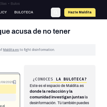
Elías
•
Bulos
LICY
BULOTECA
Hazte Maldit
a
 que acusa de no tener
 of
Maldita.es
to fight disinformation.
¿CONOCES
LA BULOTECA?
/09/2025
Este es el espacio de Maldita.es
donde la redacción y la
comunidad investigan juntas
la
desinformación. Tú también puedes
e el