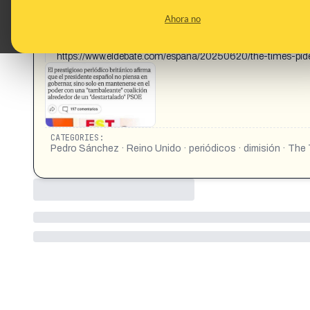
presidente español no piensa en gobernar, sino solo en mant
Ahora no
PSOE 76 197 comentarios EST España somos todos ¡Gobie
https://www.elmundo.es/espana/2025/06/17/68517f7b21efa0
el prestigioso periódico británico destaca los escándalos 
https://www.eldebate.com/espana/20250620/the-times-pi
CATEGORIES:
Pedro Sánchez · Reino Unido · periódicos · dimisión · The