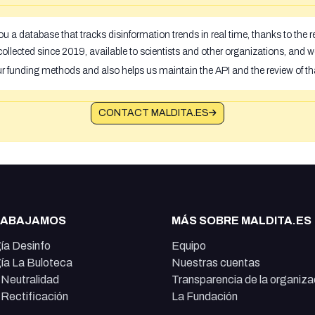
u a database that tracks disinformation trends in real time, thanks to the
ollected since 2019, available to scientists and other organizations, and w
ur funding methods and also helps us maintain the API and the review of th
CONTACT MALDITA.ES
RABAJAMOS
MÁS SOBRE MALDITA.ES
ía Desinfo
Equipo
ía La Buloteca
Nuestras cuentas
e Neutralidad
Transparencia de la organiza
e Rectificación
La Fundación