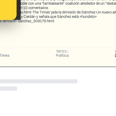
enerse en el poder con una "tambaleante" coalición alrededor de un "desta
rno Dimisión! 10 comentarios
851a8b45ac.html The Times' pide la dimisión de Sánchez Un nuevo art
de Ábalos, Koldo y Cerdán y señala que Sánchez está «hundido»
de-dimision-sanchez_309179.html
TOPICS:
 Times
Política