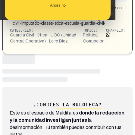
CONTENT DETAIL:
Ahora no
El capitán imputado en el caso Leire da clases de «ética» en
la escuela de la Guardia Civil | The Objective
https://theobjective.com/espana/2026-06-01/guardia-
civil-imputado-clases-etica-escuela-guardia-civil/
CATEGORIES:
TOPICS:
CHANNELS:
Guardia Civil · ética · UCO (Unidad
Política ·
Central Operativa) · Leire Díez
Corrupción
¿CONOCES
LA BULOTECA?
Este es el espacio de Maldita.es
donde la redacción
y la comunidad investigan juntas
la
desinformación. Tú también puedes contribuir con tus
pistas.