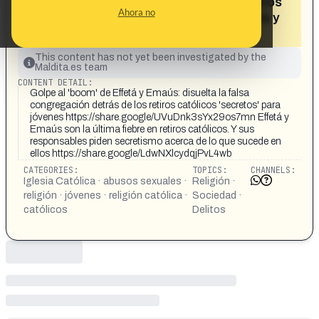
denuncias de abusos y comportamientos
Ahora no
sectarios en los retiros católicos Effetá y
Emaús»
This content has not yet been investigated by the
Maldita.es team
CONTENT DETAIL:
Golpe al 'boom' de Effetá y Emaús: disuelta la falsa
congregación detrás de los retiros católicos 'secretos' para
jóvenes https://share.google/UVuDnk3sYx29os7mn Effetá y
Emaús son la última fiebre en retiros católicos. Y sus
responsables piden secretismo acerca de lo que sucede en
ellos https://share.google/LdwNXlcydqjPvL4wb
CATEGORIES:
TOPICS:
CHANNELS:
Iglesia Católica · abusos sexuales ·
Religión ·
religión · jóvenes · religión católica ·
Sociedad ·
católicos
Delitos