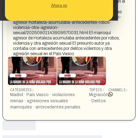
Es cierto que el marroqui presunto violador de una niña en el
Ahora no
barrio de hortaleza tiene antecedentes por otra agresión
sexual en el País Vasco? Además de otros delitos. Gracias
https://www.eldiarioalerta.com/articulo/sucesos/marroqui-
agresor-hortaleza-acumulaba-antecedentes-robos-
violencia-otra-agresion-
sexual/20250901143909570031.html El marroquí
agresor de Hortaleza acumulaba antecedentes por robos,
violencia y otra agresión sexual El presunto autor ya
contaba con antecedentes por delitos violentos y otra
agresión sexual en el País Vasco
CATEGORIES:
TOPICS:
CHANNELS:
Madrid · País Vasco · violaciones ·
Migración
menas · agresiones sexuales ·
· Delitos
marroquíes · antecedentes penales