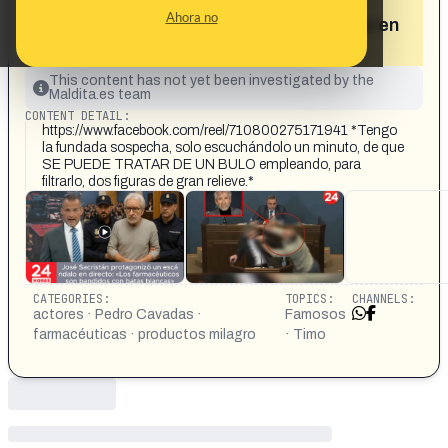
prohibieran el tratamiento del doctor
Ahora no
Pedro Cavadas que le salvó de acabar en
una silla de ruedas»
This content has not yet been investigated by the
Maldita.es team
CONTENT DETAIL:
https://www.facebook.com/reel/710800275171941 *Tengo
la fundada sospecha, solo escuchándolo un minuto, de que
SE PUEDE TRATAR DE UN BULO empleando, para
filtrarlo, dos figuras de gran relieve.*
CATEGORIES:
TOPICS:
CHANNELS:
actores · Pedro Cavadas ·
Famosos
farmacéuticas · productos milagro
· Timo