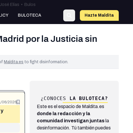
José Elías
•
Bulos
LICY
BULOTECA
Hazte Maldit
a
drid por la Justicia sin
 of
Maldita.es
to fight disinformation.
¿CONOCES
LA BULOTECA?
1/06/2026
Este es el espacio de Maldita.es
 y
donde la redacción y la
comunidad investigan juntas
la
desinformación. Tú también puedes