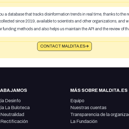
u a database that tracks disinformation trends in real time, thanks to the
ollected since 2019, available to scientists and other organizations, and w
ur funding methods and also helps us maintain the API and the review of th
CONTACT MALDITA.ES
RABAJAMOS
MÁS SOBRE MALDITA.ES
ía Desinfo
Equipo
ía La Buloteca
Nuestras cuentas
e Neutralidad
Transparencia de la organiza
e Rectificación
La Fundación