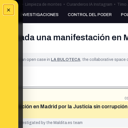
ulos Ceuta
•
Limpieza de montes
•
Curanderos IA Instagram
•
Timo 
×
NKING
INVESTIGACIONES
CONTROL DEL PODER
PO
onvocada una manifestación en Ma
ified. It is an open case in
LA BULOTECA
: the collaborative space
0
anifestación en Madrid por la Justicia sin corrupción
yet been investigated by the Maldita.es team