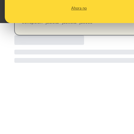
CONTENT DETAIL:
Manifestación 7 junio contra la corrupción judicial es verdad?
Ahora no
https://www.facebook.com/groups/737591178559755/pos
CATEGORIES:
corrupción · judicial · justicia · jueces