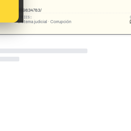
ts/1358174169834783/
TOPICS:
Sistema judicial · Corrupción