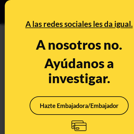
Grupos Ceuta
•
B
DESINFO
PREBU
A las redes sociales les da igual.
¿El 7 de junio de 2026 hay c
A nosotros no.
corrupción y prevaricación?
Ayúdanos a
This content has NOT yet been ver
investigar.
OPEN CASE
What's being said:
Hazte Embajadora/Embajador
«El 7 de junio de 2026 hay convocada una m
prevaricación»
This content has not 