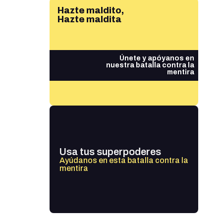
Hazte maldito,
Hazte maldita
Únete y apóyanos en
nuestra batalla contra la
mentira
Usa tus superpoderes
Ayúdanos en esta batalla contra la
mentira