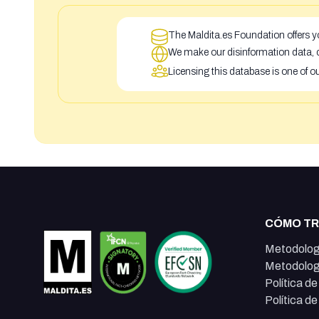
The Maldita.es Foundation offers yo
We make our disinformation data, c
Licensing this database is one of o
CÓMO T
Metodolog
Metodolog
Política d
Política d