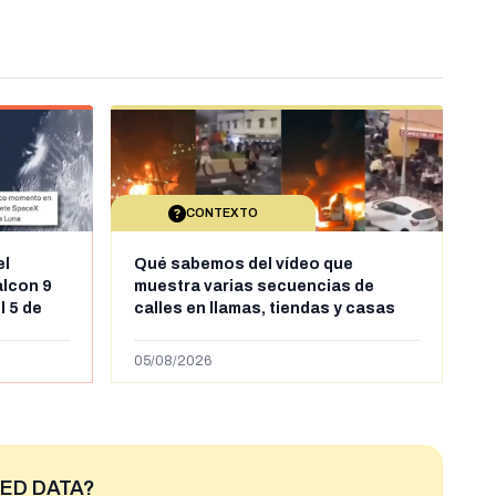
CONTEXTO
el
Qué sabemos del vídeo que
alcon 9
muestra varias secuencias de
l 5 de
calles en llamas, tiendas y casas
sde al
saqueadas y personas peleándose
supuestamente en España tras la
05/08/2026
entrada de personas migrantes en
situación irregular a Ceuta
ED DATA?