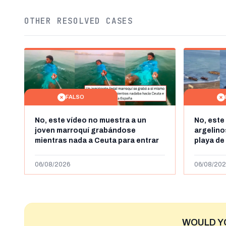
OTHER RESOLVED CASES
FALSO
No, este vídeo no muestra a un
No, este
joven marroquí grabándose
argelin
mientras nada a Ceuta para entrar
playa de
"ilegalmente a España": se grabó a
miles de
más de 450km de Ceuta y el autor lo
de julio
06/08/2026
06/08/202
niega
2023
WOULD Y