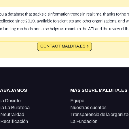
u a database that tracks disinformation trends in real time, thanks to the
ollected since 2019, available to scientists and other organizations, and w
ur funding methods and also helps us maintain the API and the review of th
CONTACT MALDITA.ES
RABAJAMOS
MÁS SOBRE MALDITA.ES
ía Desinfo
Equipo
ía La Buloteca
Nuestras cuentas
e Neutralidad
Transparencia de la organiza
e Rectificación
La Fundación