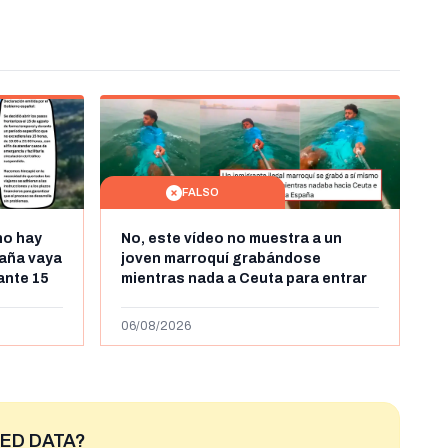
FALSO
no hay
No, este vídeo no muestra a un
aña vaya
joven marroquí grabándose
rante 15
mientras nada a Ceuta para entrar
arruecos
"ilegalmente a España": se grabó a
más de 450km de Ceuta y el autor lo
06/08/2026
niega
ED DATA?