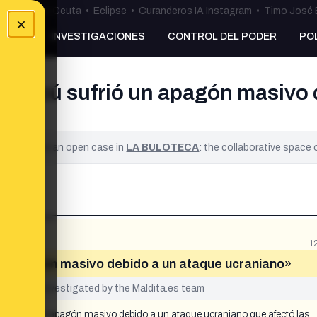
uta
•
Bulos Ceuta
•
Eclipse
•
Curanderos IA Instagram
•
Timo José 
×
NKING
INVESTIGACIONES
CONTROL DEL PODER
PO
 Moscú sufrió un apagón masivo 
ified. It is an open case in
LA BULOTECA
: the collaborative space
1
 un apagón masivo debido a un ataque ucraniano»
yet been investigated by the Maldita.es team
erimentó un apagón masivo debido a un ataque ucraniano que afectó las