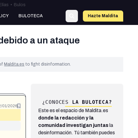
Elías
•
Bulos
LICY
BULOTECA
Hazte Maldit
a
debido a un ataque
 of
Maldita.es
to fight disinformation.
¿CONOCES
LA BULOTECA?
2/01/2026
Este es el espacio de Maldita.es
donde la redacción y la
comunidad investigan juntas
la
desinformación. Tú también puedes