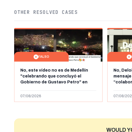
OTHER RESOLVED CASES
FALSO
No, este vídeo no es de Medellín
No, Delo
"celebrando que concluyó el
mensaje
Gobierno de Gustavo Petro" en
“colabo
agosto de 2026: es de la Alborada
online” 
de 2024
1.000 eur
07/08/2026
07/08/202
WOULD Y