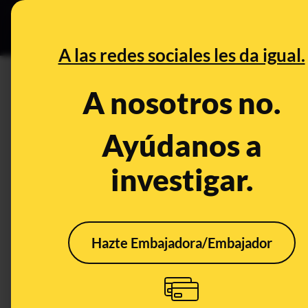
Especial Ce
DESINFO
PREBU
A las redes sociales les da igual.
¿El 31 de diciembre de 2025
A nosotros no.
ucraniano?
Ayúdanos a
This content has NOT yet been ver
investigar.
OPEN CASE
What's being said:
Hazte Embajadora/Embajador
«El 31 de diciembre de 2025 Moscú sufrió
This content has not 
CONTENT DETAIL:
Durante la jornada del 31 de diciembre de 2025, Moscú exp