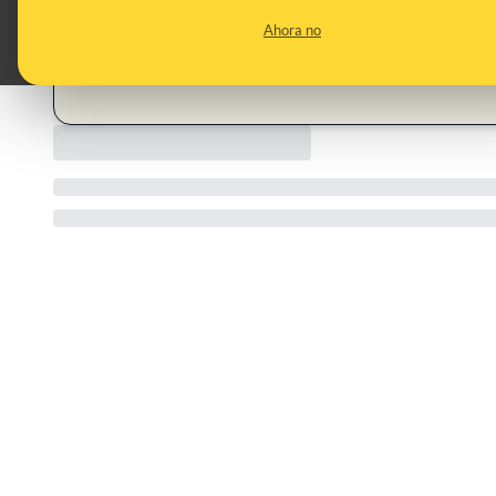
infraestructuras energéticas de la capital rusa. Este incident
Ahora no
preocupación por una crisis energética en Rusia y sus implica
CATEGORIES:
Ucrania · Nochevieja · Moscú · apagón · guerra de Ucrania