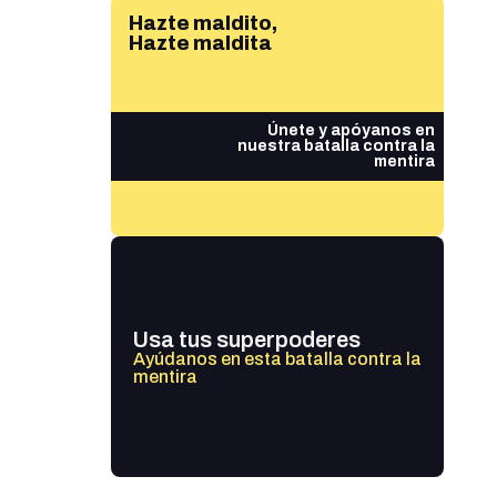
Hazte maldito,
Hazte maldita
Únete y apóyanos en
nuestra batalla contra la
mentira
Usa tus superpoderes
Ayúdanos en esta batalla contra la
mentira