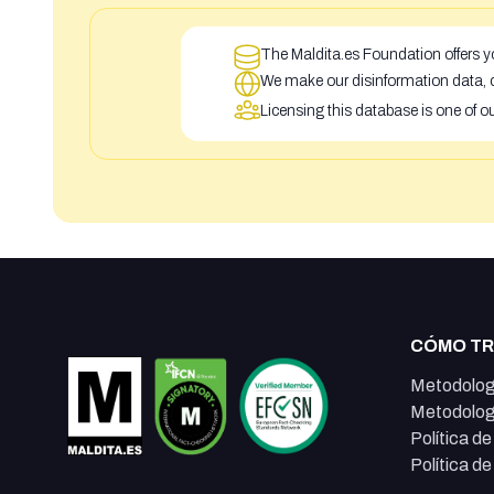
The Maldita.es Foundation offers yo
We make our disinformation data, c
Licensing this database is one of o
CÓMO T
Metodolog
Metodolog
Política d
Política d