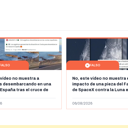
FALSO
FALSO
 vídeo no muestra a
No, este vídeo no muestra 
os desembarcando en una
impacto de una pieza del F
 España tras el cruce de
de SpaceX contra la Luna e
 personas a Ceuta a finales
agosto de 2026: circula de
 de 2026: son imágenes de
menos abril de 2026
6
06/08/2026