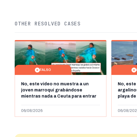
OTHER RESOLVED CASES
FALSO
No, este vídeo no muestra a un
No, este
joven marroquí grabándose
argelin
mientras nada a Ceuta para entrar
playa de
"ilegalmente a España": se grabó a
miles de
más de 450km de Ceuta y el autor lo
de julio
06/08/2026
06/08/202
niega
2023