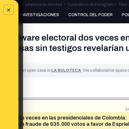
ulos Ceuta
•
Limpieza de montes
•
Curanderos IA Instagram
•
Timo 
×
NKING
INVESTIGACIONES
CONTROL DEL PODER
PO
l software electoral dos veces en
 mesas sin testigos revelarían 
ified. It is an open case in
LA BULOTECA
: the collaborative space
0
ectoral dos veces en las presidenciales de Colombia:
larían un fraude de 635.000 votos a favor de Esprie