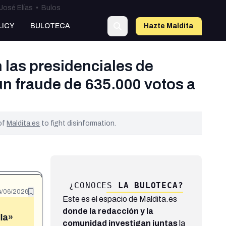
José Elías
•
Bulos
LICY
BULOTECA
Hazte Maldit
a
 las presidenciales de
un fraude de 635.000 votos a
 of
Maldita.es
to fight disinformation.
¿CONOCES
LA BULOTECA?
4/06/2026
Este es el espacio de Maldita.es
donde la redacción y la
lla»
comunidad investigan juntas
la