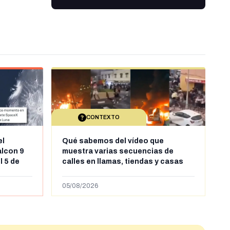
CONTEXTO
el
Qué sabemos del vídeo que
alcon 9
muestra varias secuencias de
l 5 de
calles en llamas, tiendas y casas
sde al
saqueadas y personas peleándose
supuestamente en España tras la
05/08/2026
entrada de personas migrantes en
situación irregular a Ceuta