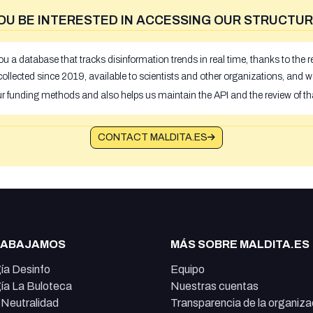
OU BE INTERESTED IN ACCESSING OUR STRUCTUR
u a database that tracks disinformation trends in real time, thanks to the
ollected since 2019, available to scientists and other organizations, and w
ur funding methods and also helps us maintain the API and the review of th
CONTACT MALDITA.ES
RABAJAMOS
MÁS SOBRE MALDITA.ES
ía Desinfo
Equipo
ía La Buloteca
Nuestras cuentas
e Neutralidad
Transparencia de la organiza