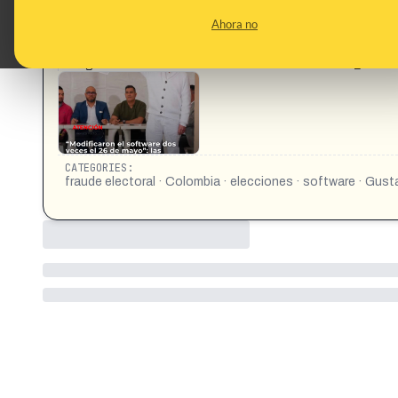
This content has not 
Ahora no
CONTENT DETAIL:
https://www.threads.com/@mariapia_serpa/post/DZ
bIrgZ5nrskwIVJLFwsW3uFlRvXkorb9AduM&source_surfac
CATEGORIES:
fraude electoral · Colombia · elecciones · software · Gus