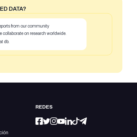
ED DATA?
 reports from our community
e collaborate on research worldwide.
at db.
REDES
ción