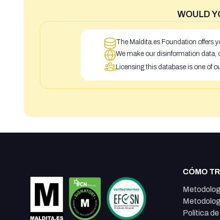
WOULD Y
The Maldita.es Foundation offers yo
We make our disinformation data, c
Licensing this database is one of o
CÓMO T
Metodolog
Metodolog
Política d