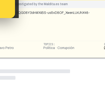
yet been investigated by the Maldita.es team
GbHMJnav8?xmt=AQG08Y3dnWXiBS-us5vD8OF_XwenLUrUhX48-
e=35&slof=1
TOPICS:
tavo Petro
Política · Corrupción