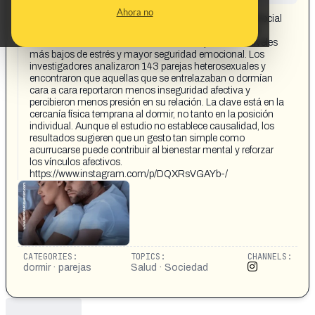
CONTENT DETAIL:
Ahora no
Un estudio reciente publicado en la revista Journal of Social
and Personal Relationships revela que las parejas que
duermen abrazadas al inicio de la noche presentan niveles
más bajos de estrés y mayor seguridad emocional. Los
investigadores analizaron 143 parejas heterosexuales y
encontraron que aquellas que se entrelazaban o dormían
cara a cara reportaron menos inseguridad afectiva y
percibieron menos presión en su relación. La clave está en la
cercanía física temprana al dormir, no tanto en la posición
individual. Aunque el estudio no establece causalidad, los
resultados sugieren que un gesto tan simple como
acurrucarse puede contribuir al bienestar mental y reforzar
los vínculos afectivos.
https://www.instagram.com/p/DQXRsVGAYb-/
CATEGORIES:
TOPICS:
CHANNELS:
dormir · parejas
Salud · Sociedad