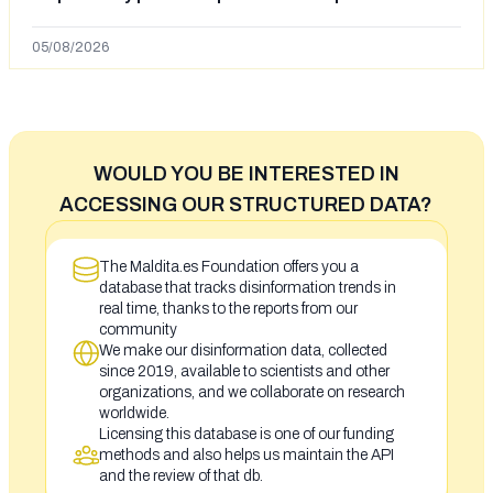
en España tras la entrada de personas migrantes en
situación irregular a Ceuta
05/08/2026
WOULD YOU BE INTERESTED IN
ACCESSING OUR STRUCTURED DATA?
The Maldita.es Foundation offers you a
database that tracks disinformation trends in
real time, thanks to the reports from our
community
We make our disinformation data, collected
since 2019, available to scientists and other
organizations, and we collaborate on research
worldwide.
Licensing this database is one of our funding
methods and also helps us maintain the API
and the review of that db.