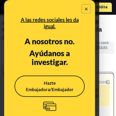
×
Hazte Maldit
a
Abrir menú
A las redes sociales les da
¿Dormir abrazados al inicio de la
igual.
noche reduce el estrés y mejora la
calidad del sueño?
A nosotros no.
This content has NOT yet been verified. It is an open case
in
LA BULOTECA
: the collaborative space of
Maldita.es
Ayúdanos a
to fight disinformation.
investigar.
OPEN CASE
What's being said:
Hazte
31/10/2025
Embajadora/Embajador
«Dormir abrazados al inicio de la noche
reduce el estrés y mejora la calidad del
sueño»
This content has not yet been investigated by the
Maldita.es team