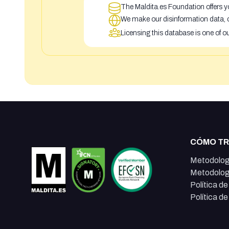
The Maldita.es Foundation offers yo
We make our disinformation data, c
Licensing this database is one of o
CÓMO T
Metodolog
Metodolog
Política d
Política d