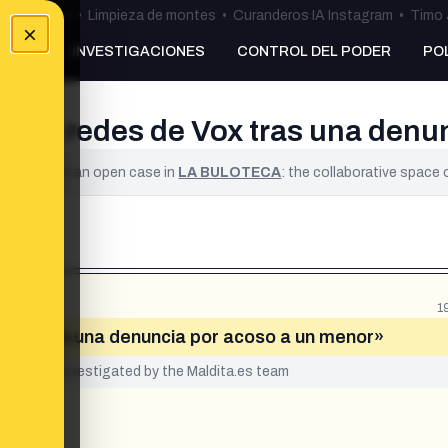
ulos Ceuta
•
Limpieza de montes
•
Curanderos IA Instagram
•
Timo 
×
NKING
INVESTIGACIONES
CONTROL DEL PODER
PO
il de redes de Vox tras una den
ified. It is an open case in
LA BULOTECA
: the collaborative space
1
e Vox tras una denuncia por acoso a un menor»
yet been investigated by the Maldita.es team