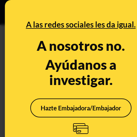
Grupos Ceuta
•
B
DESINFO
PREBU
A las redes sociales les da igual.
¿Dimite el responsable juven
A nosotros no.
This content has NOT yet been ver
Ayúdanos a
investigar.
OPEN CASE
What's being said:
«Dimite el responsable juvenil de redes d
Hazte Embajadora/Embajador
This content has not 
CONTENT DETAIL:
https://www.instagram.com/reel/DTrr6k_DWjS/