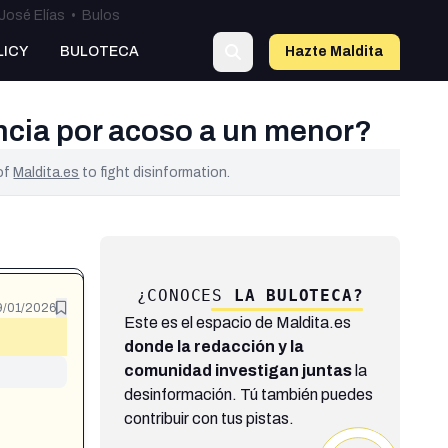
José Elías
•
Bulos
LICY
BULOTECA
Hazte Maldit
a
uncia por acoso a un menor?
 of
Maldita.es
to fight disinformation.
¿CONOCES
LA BULOTECA?
9/01/2026
Este es el espacio de Maldita.es
donde la redacción y la
comunidad investigan juntas
la
desinformación. Tú también puedes
contribuir con tus pistas.