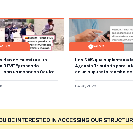
FALSO
FALSO
 vídeo no muestra a un
Los SMS que suplantan a l
de RTVE "grabando
Agencia Tributaria para in
" con un menor en Ceuta:
de un supuesto reembolso
dena de televisión belga
euros: son un timo
6
04/08/2026
OU BE INTERESTED IN ACCESSING OUR STRUCTUR