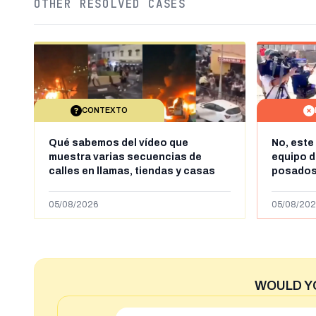
OTHER RESOLVED CASES
CONTEXTO
Qué sabemos del vídeo que
No, este
muestra varias secuencias de
equipo 
calles en llamas, tiendas y casas
posados
saqueadas y personas peleándose
es la ca
supuestamente en España tras la
VRT
05/08/2026
05/08/202
entrada de personas migrantes en
situación irregular a Ceuta
WOULD Y