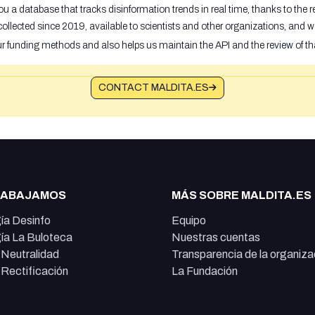
u a database that tracks disinformation trends in real time, thanks to the
ollected since 2019, available to scientists and other organizations, and w
ur funding methods and also helps us maintain the API and the review of th
CONTACT MALDITA.ES
RABAJAMOS
MÁS SOBRE MALDITA.ES
ía Desinfo
Equipo
ía La Buloteca
Nuestras cuentas
e Neutralidad
Transparencia de la organiza
e Rectificación
La Fundación