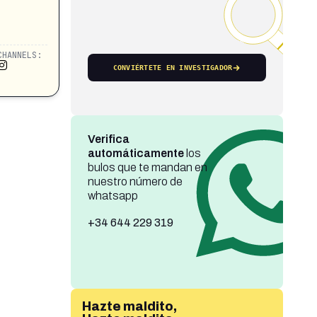
CHANNELS:
CONVIÉRTETE EN INVESTIGADOR
Verifica
automáticamente
los
bulos que te mandan en
nuestro número de
whatsapp
+34 644 229 319
Hazte maldito,