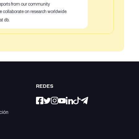
 reports from our community
e collaborate on research worldwide.
at db.
REDES
ción