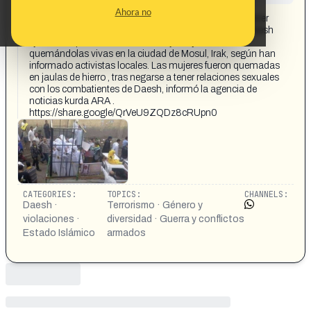
CONTENT DETAIL:
Ahora no
Daesh quema vivas a 19 mujeres que se negaron a tener
relaciones sexuales con sus soldados Militantes de Daesh
ejecutaron públicamente a 19 mujeres yazadíes
quemándolas vivas en la ciudad de Mosul, Irak, según han
informado activistas locales. Las mujeres fueron quemadas
en jaulas de hierro , tras negarse a tener relaciones sexuales
con los combatientes de Daesh, informó la agencia de
noticias kurda ARA .
https://share.google/QrVeU9ZQDz8cRUpn0
CATEGORIES:
TOPICS:
CHANNELS:
Daesh ·
Terrorismo · Género y
violaciones ·
diversidad · Guerra y conflictos
Estado Islámico
armados