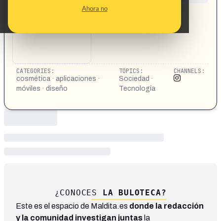
CONTENT DETAIL:
Ahora no
https://www.instagram.com/reel/DTSAfDQAPvw/
CATEGORIES:
TOPICS:
CHANNELS:
cosmética · aplicaciones ·
Sociedad ·
móviles · diseño
Tecnología
¿CONOCES
LA BULOTECA?
Este es el espacio de Maldita.es
donde la redacción
y la comunidad investigan juntas
la