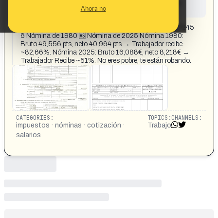
This content has not yet been investigated by the
Ahora no
Maldita.es team
CONTENT DETAIL:
https://x.com/JesusAhorro/status/196138499922927245
6 Nómina de 1980 🆚 Nómina de 2025 Nómina 1980:
Bruto 49,556 pts, neto 40,964 pts → Trabajador recibe
~82,66%. Nómina 2025: Bruto 16,088€, neto 8,218€ →
Trabajador Recibe ~51%. No eres pobre, te están robando.
CATEGORIES:
TOPICS:
CHANNELS:
impuestos · nóminas · cotización ·
Trabajo
salarios