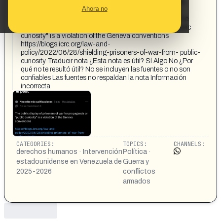
← Notas de la comunidad E Notas con sugerencias de
Ahora no
contexto para mostrar junto con el post Necesita más
calificaciones 6min Ver detalles No se muestra en X The
public display of prisoners of war for propaganda or "public
curiosity" is a violation of the Geneva conventions
https://blogs.icrc.org/law-and-
policy/2022/06/28/shielding-prisoners-of-war-from- public-
curiosity Traducir nota ¿Esta nota es útil? Sí Algo No ¿Por
qué no te resultó útil? No se incluyen las fuentes o no son
confiables Las fuentes no respaldan la nota Información
incorrecta
CATEGORIES:
TOPICS:
CHANNELS:
derechos humanos · Intervención
Política ·
estadounidense en Venezuela de
Guerra y
2025-2026
conflictos
armados