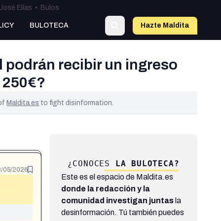
José Elías
•
Bulos
LICY
BULOTECA
Hazte Maldit
a
 podrán recibir un ingreso
e 250€?
 of
Maldita.es
to fight disinformation.
¿CONOCES
LA BULOTECA?
/05/2026
Este es el espacio de Maldita.es
donde la redacción y la
comunidad investigan juntas
la
desinformación. Tú también puedes