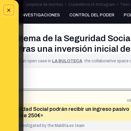
ulos Ceuta
•
Limpieza de montes
•
Curanderos IA Instagram
•
Timo 
×
NKING
INVESTIGACIONES
CONTROL DEL PODER
PO
l sistema de la Seguridad Social
00€ tras una inversión inicial d
ified. It is an open case in
LA BULOTECA
: the collaborative space
08
la Seguridad Social podrán recibir un ingreso pasivo
n inicial de 250€»
yet been investigated by the Maldita.es team