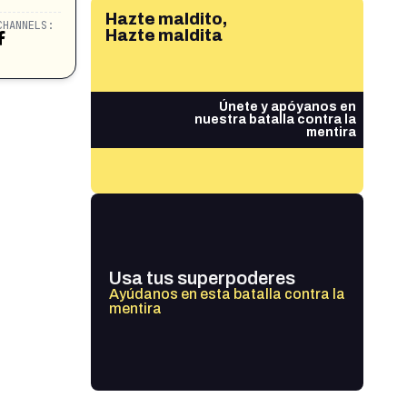
Hazte maldito,
CHANNELS:
Hazte maldita
Únete y apóyanos en
nuestra batalla contra la
mentira
Usa tus superpoderes
Ayúdanos en esta batalla contra la
mentira