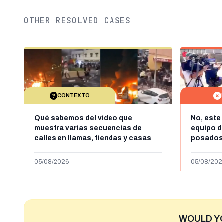
OTHER RESOLVED CASES
CONTEXTO
Qué sabemos del vídeo que
No, este
muestra varias secuencias de
equipo 
calles en llamas, tiendas y casas
posados
saqueadas y personas peleándose
es la ca
supuestamente en España tras la
VRT
05/08/2026
05/08/202
entrada de personas migrantes en
situación irregular a Ceuta
WOULD Y