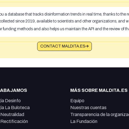
u a database that tracks disinformation trends in real time, thanks to the
ollected since 2019, available to scientists and other organizations, and w
ur funding methods and also helps us maintain the API and the review of th
CONTACT MALDITA.ES
RABAJAMOS
MÁS SOBRE MALDITA.ES
ía Desinfo
Equipo
ía La Buloteca
Nuestras cuentas
e Neutralidad
Transparencia de la organiza
e Rectificación
La Fundación