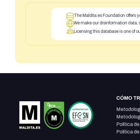
The Maldita.es Foundation offers yo
We make our disinformation data, c
Licensing this database is one of o
CÓMO T
Metodolog
Metodolog
Política d
Política d