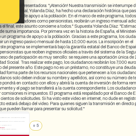
del Video Presentadora: "¡Atención! Nuestra transmisión se interrumpe d
eguridad Social, Yolanda Díaz, ha hecho una declaración histórica que pas
evo programa de apoyo a la población. En el marco de este programa, todos
, tanto trabajadores como pensionistas, recibirán un ingreso mensual adic
a el final, este asunto concierne a todos." Supuesta Yolanda Díaz: "Estima
e suma importancia. Por primera vez en la historia de España, el Ministeri
te un programa de apoyo a la población. Gracias a este programa, los ciu
bir un ingreso pasivo mensual de hasta 10,000 euros. La inscripción en el
Este programa se implementará bajo la garantía estatal del Banco de Espa
ensionistas que reciben ingresos oficiales a través del sistema de la Segu
oceso de participación es muy sencillo: se requiere una aportación única de
ad Social. Tras realizar este pago, los ciudadanos recibirán los 7,000 euro
o del presente año. Este pago no es un préstamo, no constituye una deuda
idad forma parte de los recursos nacionales que pertenecen a los ciudadan
dadanos solo deben indicar su nombre y apellidos, así como su número de te
 pondrá en contacto con ellos y abrirá la cuenta de inversión de forma rem
camente y el pago se transferirá a la cuenta correspondiente. Los ciudadano
r comisiones ni impuestos. El programa está respaldado por el Banco de 
ientos de solicitudes. Si ha visto este video en internet, no dude en regist
cto estará debajo del video. Para quienes siguen la transmisión en directo 
 que pueden llamar para presentar su solicitud."
+ 5