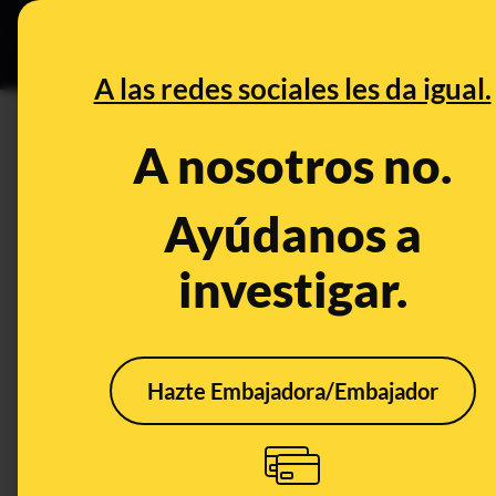
Grupos Ceuta
•
B
DESINFO
PREBU
A las redes sociales les da igual.
¿Ciudadanos registrados en e
A nosotros no.
pasivo mensual de hasta 10,0
Ayúdanos a
This content has NOT yet been ver
investigar.
OPEN CASE
What's being said:
Hazte Embajadora/Embajador
«Ciudadanos registrados en el sistema de 
mensual de hasta 10,000€ tras una inversió
This content has not 