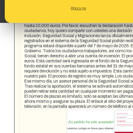
CONTENT DETAIL:
https://www.facebook.com/share/18WBfkC7VP/ Transcripción 
Ahora no
manera urgente. La Ministra de Integración, Migraciones y S
historia del país. El Estado ha aprobado oficialmente un nu
ciudadanos registrados en el sistema de la Seguridad Social
hasta 10,000 euros. Por favor, escuchen la declaración hast
ciudadanos, hoy quiero compartir con ustedes una decisión d
Inclusión, Seguridad Social y Migraciones lanza oficialmen
registrados en el sistema de la Seguridad Social podrán reci
programa estará disponible a partir del 7 de mayo de 2026. 
Gobierno. Todos los ciudadanos trabajadores, así como los p
Social, tienen derecho a abrir una cuenta de inversión. El pr
euros. Esta cantidad será ingresada en el fondo de la Segurid
fondo estatal en sus cuentas bancarias antes del 31 de may
requiere devolución y no está sujeto a impuestos. Esta cant
nuestro país. El proceso de registro es muy simple. Los ciu
Ese mismo día, un asesor personal de la Seguridad Social se
Tras realizar la aportación, el sistema se activará automáti
pueden retirar esta cantidad en cualquier momento sin paga
El número de plazas es limitado, solo se aceptan las últimas c
ahora mismo y asegurar su plaza. El enlace al sitio del proye
televisión, en la pantalla aparecerá un número de teléfono al