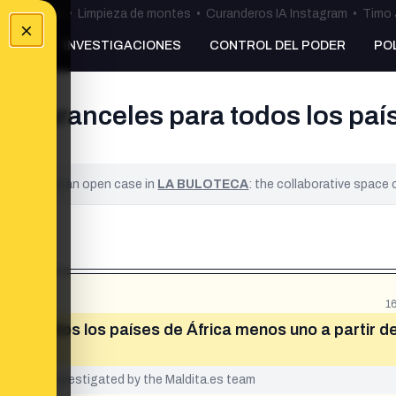
ulos Ceuta
•
Limpieza de montes
•
Curanderos IA Instagram
•
Timo 
×
NKING
INVESTIGACIONES
CONTROL DEL PODER
PO
los aranceles para todos los paí
ified. It is an open case in
LA BULOTECA
: the collaborative space
1
para todos los países de África menos uno a partir d
yet been investigated by the Maldita.es team