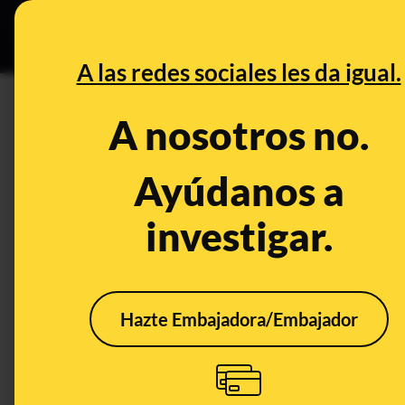
Grupos Ceuta
•
B
DESINFO
PREBU
A las redes sociales les da igual.
¿China eliminará el 100% de 
A nosotros no.
partir de mayo de 2026?
Ayúdanos a
This content has NOT yet been ver
investigar.
OPEN CASE
What's being said:
Hazte Embajadora/Embajador
«China eliminará el 100% de los aranceles 
mayo de 2026»
This content has not 