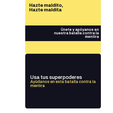
Hazte maldito,
Hazte maldita
Únete y apóyanos en
nuestra batalla contra la
mentira
Usa tus superpoderes
Ayúdanos en esta batalla contra la
mentira