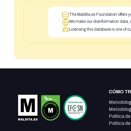
The Maldita.es Foundation offers yo
We make our disinformation data, c
Licensing this database is one of o
CÓMO T
Metodolog
Metodolog
Política d
Política d