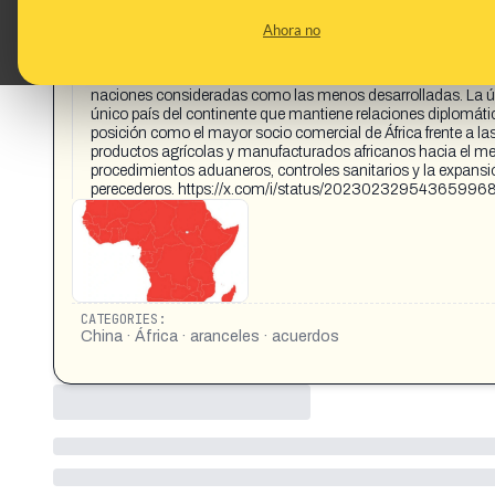
CONTENT DETAIL:
China ELIMINARÁ el 100% de los ARANCELES para TODOS l
Ahora no
anunciada por el presidente Xi Jinping, beneficia a 53/54 pa
ARANCEL CERO al 100% de las líneas arancelarias, lo que si
chino libre de impuestos. Se extiende a los 53 países african
naciones consideradas como las menos desarrolladas. La úni
único país del continente que mantiene relaciones diplomáti
posición como el mayor socio comercial de África frente a l
productos agrícolas y manufacturados africanos hacia el mer
procedimientos aduaneros, controles sanitarios y la expansi
perecederos. https://x.com/i/status/20230232954365996
CATEGORIES:
China · África · aranceles · acuerdos