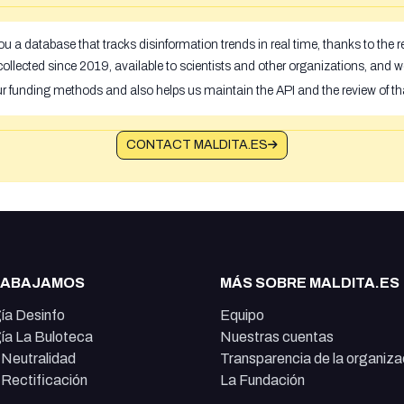
u a database that tracks disinformation trends in real time, thanks to the
ollected since 2019, available to scientists and other organizations, and w
ur funding methods and also helps us maintain the API and the review of th
CONTACT MALDITA.ES
RABAJAMOS
MÁS SOBRE MALDITA.ES
ía Desinfo
Equipo
ía La Buloteca
Nuestras cuentas
e Neutralidad
Transparencia de la organiza
e Rectificación
La Fundación