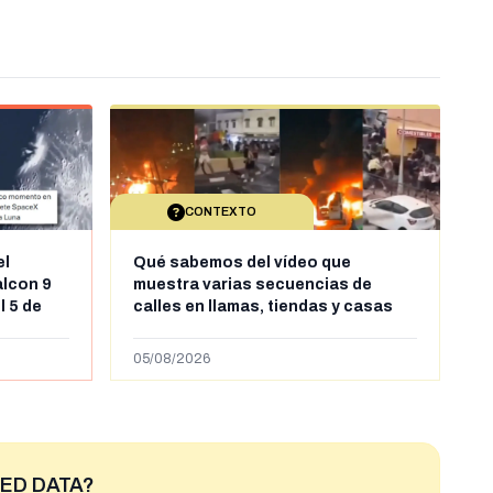
CONTEXTO
el
Qué sabemos del vídeo que
alcon 9
muestra varias secuencias de
l 5 de
calles en llamas, tiendas y casas
sde al
saqueadas y personas peleándose
supuestamente en España tras la
05/08/2026
entrada de personas migrantes en
situación irregular a Ceuta
ED DATA?