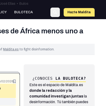
José Elías
•
Bulos
LICY
BULOTECA
Hazte Maldit
a
ses de África menos uno a
 of
Maldita.es
to fight disinformation.
¿CONOCES
LA BULOTECA?
6/02/2026
Este es el espacio de Maldita.es
e
donde la redacción y la
comunidad investigan juntas
la
desinformación. Tú también puedes