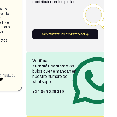
contribuir con tus pistas.
da
rá un
ercado
3
 Es el
lecer su
de
CONVIÉRTETE EN INVESTIGADOR
uctos
Verifica
automáticamente
los
bulos que te mandan en
CHANNELS:
nuestro número de
whatsapp
+34 644 229 319