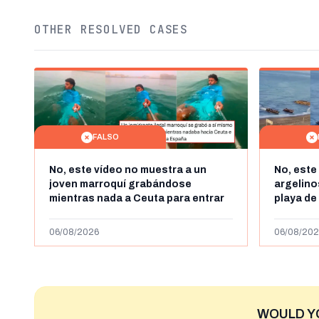
OTHER RESOLVED CASES
FALSO
No, este vídeo no muestra a un
No, este
joven marroquí grabándose
argelin
mientras nada a Ceuta para entrar
playa de
"ilegalmente a España": se grabó a
miles de
más de 450km de Ceuta y el autor lo
de julio
06/08/2026
06/08/202
niega
2023
WOULD Y