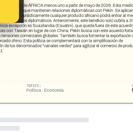
os países de ÁFRICA menos uno a partir de mayo de 2026. Esta medi
íses africanos que mantienen relaciones diplomáticas con Pekín. Se aplica
gnifica que prácticamente cualquier producto africano podrá entrar al m
os con vínculos diplomáticos. Anteriormente, este beneficio solo cubría a 3
ca excepción es Suazilandia (Esuatini), que queda fuera de este acuerdo.
cas con Taiwán en lugar de con China. Pekín busca con este acuerdo forta
as tensiones comerciales globales. También busca fomentar la exportación 
cado chino. Esta política se complementará con la simplificación de
ón de los denominados "canales verdes" para agilizar el comercio de prod
81
TOPICS:
Política · Economía