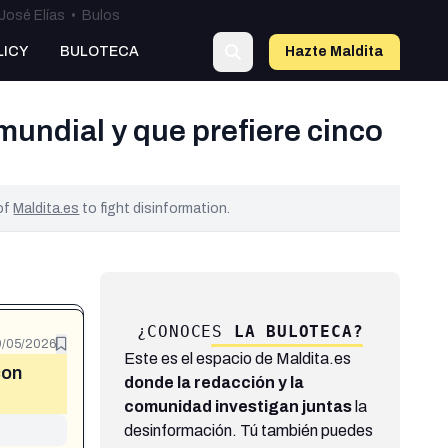
José Elías
•
Bulos
LICY
BULOTECA
Hazte Maldit
a
undial y que prefiere cinco
 of
Maldita.es
to fight disinformation.
¿CONOCES
LA BULOTECA?
/05/2026
Este es el espacio de Maldita.es
con
donde la redacción y la
comunidad investigan juntas
la
desinformación. Tú también puedes