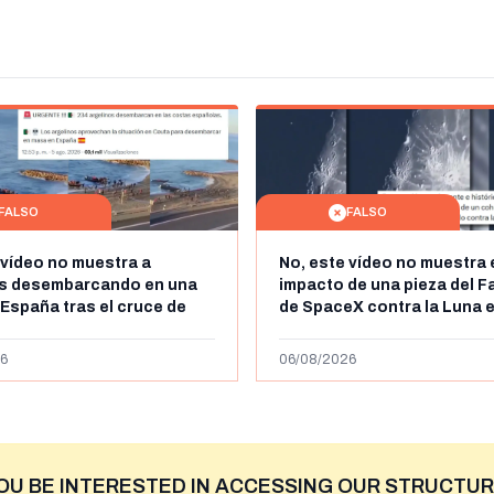
FALSO
FALSO
 vídeo no muestra a
No, este vídeo no muestra 
os desembarcando en una
impacto de una pieza del F
 España tras el cruce de
de SpaceX contra la Luna e
 personas a Ceuta a finales
agosto de 2026: circula de
 de 2026: son imágenes de
menos abril de 2026
6
06/08/2026
OU BE INTERESTED IN ACCESSING OUR STRUCTUR