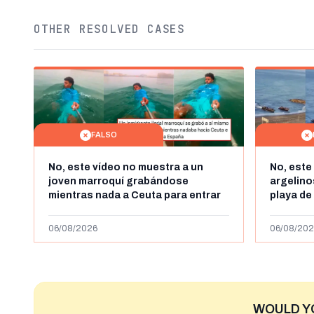
OTHER RESOLVED CASES
FALSO
No, este vídeo no muestra a un
No, este
joven marroquí grabándose
argelin
mientras nada a Ceuta para entrar
playa de
"ilegalmente a España": se grabó a
miles de
más de 450km de Ceuta y el autor lo
de julio
06/08/2026
06/08/202
niega
2023
WOULD Y