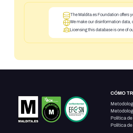
The Maldita.es Foundation offers yo
We make our disinformation data, c
Licensing this database is one of o
CÓMO T
Metodolog
Metodolog
Política d
Política d