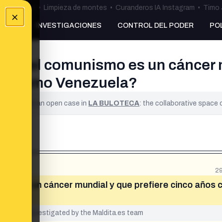
ulos Ceuta
•
Limpieza de montes
•
Curanderos IA Instagram
•
Timo 
×
NKING
INVESTIGACIONES
CONTROL DEL PODER
PO
 que el comunismo es un cáncer m
ños como Venezuela?
ified. It is an open case in
LA BULOTECA
: the collaborative space
29
smo es un cáncer mundial y que prefiere cinco años 
yet been investigated by the Maldita.es team