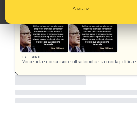
CONTENT DETAIL:
Como en las películas de Hollywood aveces toca aliarse co
Ahora no
el comunismo, que solo da pobreza y miseria. Amo a mi paí
Hildebrand https://www.facebook.com/yeny.pajuelo.leon.
https://www.tiktok.com/@jose_raul_2020/video/7644877
CATEGORIES:
Venezuela · comunismo · ultraderecha · izquierda política · 