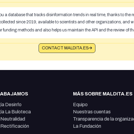
u a database that tracks disinformation trends in real time, thanks to the
ollected since 2019, available to scientists and other organizations, and w
ur funding methods and also helps us maintain the API and the review of th
CONTACT MALDITA.ES
RABAJAMOS
MÁS SOBRE MALDITA.ES
ía Desinfo
Equipo
ía La Buloteca
Nuestras cuentas
e Neutralidad
Transparencia de la organiza
e Rectificación
La Fundación