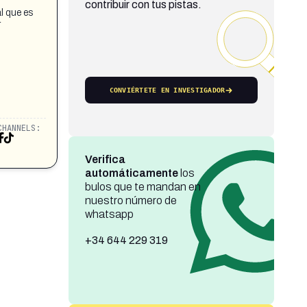
contribuir con tus pistas.
l que es
r
CONVIÉRTETE EN INVESTIGADOR
CHANNELS:
Verifica
automáticamente
los
bulos que te mandan en
nuestro número de
whatsapp
+34 644 229 319