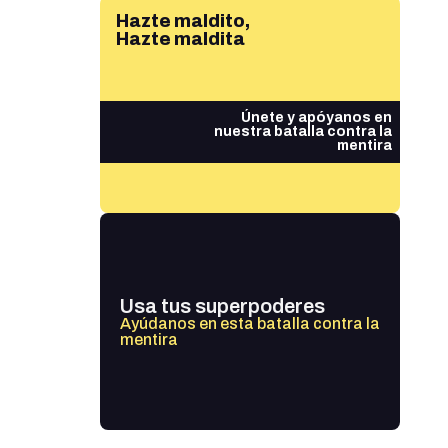
Hazte maldito,
Hazte maldita
Únete y apóyanos en
nuestra batalla contra la
mentira
Usa tus superpoderes
Ayúdanos en esta batalla contra la
mentira