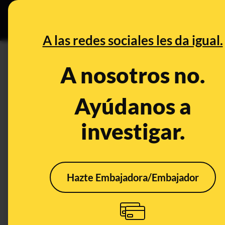
Grupos Ceuta
•
B
DESINFO
PREBU
A las redes sociales les da igual.
¿César Hildebrandt ha dicho
A nosotros no.
años con Fujimori que 50 a
Ayúdanos a
This content has NOT yet been ver
investigar.
OPEN CASE
What's being said:
Hazte Embajadora/Embajador
«César Hildebrandt ha dicho que el comuni
Fujimori que 50 años como Venezuela»
This content has not 