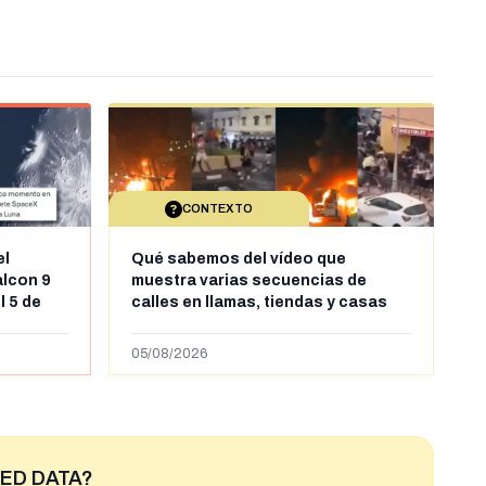
CONTEXTO
el
Qué sabemos del vídeo que
alcon 9
muestra varias secuencias de
l 5 de
calles en llamas, tiendas y casas
sde al
saqueadas y personas peleándose
supuestamente en España tras la
05/08/2026
entrada de personas migrantes en
situación irregular a Ceuta
ED DATA?