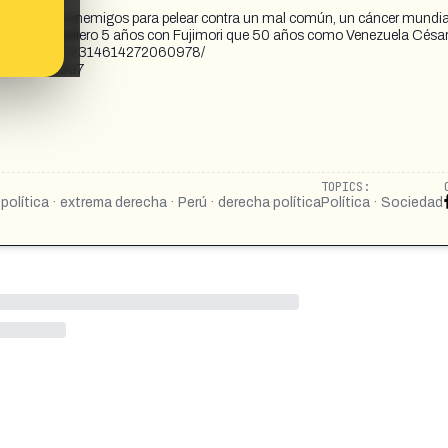
n tus peores enemigos para pelear contra un mal común, un cáncer mundia
s, por eso prefiero 5 años con Fujimori que 50 años como Venezuela Césa
2025/photos/122314614272060978/
096988216597
TOPICS:
política · extrema derecha · Perú · derecha política
Política · Sociedad