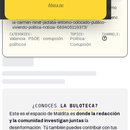
CONTENT DETAIL:
Ahora no
Valencia: Carmen Ninet se jactaba de tener todo su entorno
colocado en lo público y viviendo de la política:
https://www.periodistadigital.com/politica/20250804/valenc
ia-carmen-ninet-jactaba-entorno-colocado-publico-
viviendo-politica-noticia-689405119373/
CATEGORIES:
TOPICS:
CHANNELS:
Valencia · PSOE · corrupción ·
Política ·
políticos
Corrupción
¿CONOCES
LA BULOTECA?
Este es el espacio de Maldita.es
donde la redacción
y la comunidad investigan juntas
la
desinformación. Tú también puedes contribuir con tus