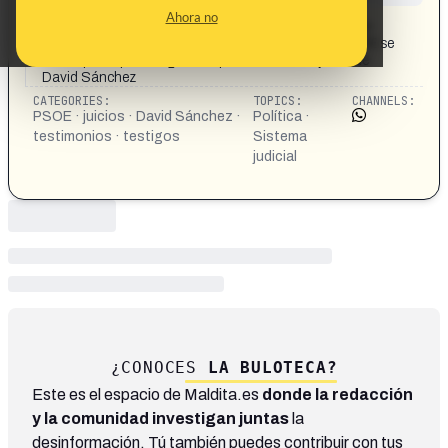
CONTENT DETAIL:
Ahora no
https://theobjective.com/espana/2026-06-03/cargos-
psoe-testigos-juicio-david-sanchez/ Cargos del PSOE se
hacen pasar por testigos independientes en el juicio de
David Sánchez
CATEGORIES:
TOPICS:
CHANNELS:
PSOE · juicios · David Sánchez ·
Política ·
testimonios · testigos
Sistema
judicial
¿CONOCES
LA BULOTECA?
Este es el espacio de Maldita.es
donde la redacción
y la comunidad investigan juntas
la
desinformación. Tú también puedes contribuir con tus