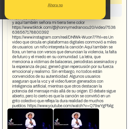
Ahora no
This content has not yet been investigated by the
Maldita.es team
CONTENT DETAIL:
y aquí también señora mi tierra tiene color
https://www.tiktok.com/@jhonnymedranocu20/video/7538
638567178800392
https://www.instagram.com/reel/DNfWk-Wuon7/?hl=es Un
video que circula en plataformas digitales conmovió a miles
de usuarios: un niño interpreta la canción Aquí también se
llora, un tema con versos que denuncian la violencia, la falta
de futuro y el miedo en su comunidad. La letra, que
menciona a víctimas de balaceras, periodistas asesinados y
la esperanza de paz, generó gran repercusión por su fuerza
emocional y realismo. Sin embargo, no todos están
convencidos de su autenticidad. Algunos usuarios
aseguran que la voz y el video fueron generados con
inteligencia artificial, mientras que otros destacan la
potencia del mensaje más allá de su origen. El debate sigue
abierto, pero lo cierto es que la canción se convirtió en un
grito colectivo que refleja la dura realidad de muchos
pueblos. https://www.youtube.com/watch?v=Q79wYgPbilg