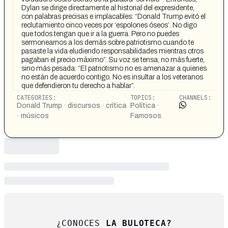
Dylan se dirige directamente al historial del expresidente,
con palabras precisas e implacables: “Donald Trump evitó el
reclutamiento cinco veces por ‘espolones óseos’. No digo
que todos tengan que ir a la guerra. Pero no puedes
sermonearnos a los demás sobre patriotismo cuando te
pasaste la vida eludiendo responsabilidades mientras otros
pagaban el precio máximo”. Su voz se tensa, no más fuerte,
sino más pesada: “El patriotismo no es amenazar a quienes
no están de acuerdo contigo. No es insultar a los veteranos
que defendieron tu derecho a hablar”.
CATEGORIES:
TOPICS:
CHANNELS:
Donald Trump · discursos · crítica
Política ·
· músicos
Famosos
¿CONOCES
LA BULOTECA?