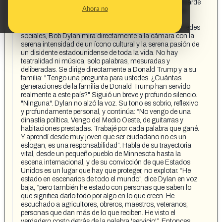
Bob Dylan acusa públicamente a Donald Trump de cobarde
Ahora no
en un contundente video, ofreciendo una aguda lección
sobre responsabilidad, sacrificio y lo que significa el
verdadero patriotismo. En un breve video publicado en redes
sociales, Bob Dylan mira directamente a la cámara con la
serena intensidad de un ícono cultural y la serena pasión de
un disidente estadounidense de toda la vida. No hay
teatralidad ni música, solo palabras, mesuradas y
deliberadas. Se dirige directamente a Donald Trump y a su
familia: "Tengo una pregunta para ustedes. ¿Cuántas
generaciones de la familia de Donald Trump han servido
realmente a este país?" Siguió un breve y profundo silencio.
"Ninguna". Dylan no alzó la voz. Su tono es sobrio, reflexivo
y profundamente personal, y continúa: “No vengo de una
dinastía política. Vengo del Medio Oeste, de guitarras y
habitaciones prestadas. Trabajé por cada palabra que gané.
Y aprendí desde muy joven que ser ciudadano no es un
eslogan, es una responsabilidad”. Habla de su trayectoria
vital, desde un pequeño pueblo de Minnesota hasta la
escena internacional, y de su convicción de que Estados
Unidos es un lugar que hay que proteger, no explotar. “He
estado en escenarios de todo el mundo”, dice Dylan en voz
baja, “pero también he estado con personas que saben lo
que significa darlo todo por algo en lo que creen. He
escuchado a agricultores, obreros, maestros, veteranos;
personas que dan más de lo que reciben. He visto el
verdadero costo detrás de la palabra 'servicio'”. Entonces,