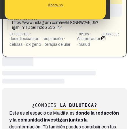
Ahora no
This content has not yet been investigated by the
Maldita.es team
CONTENT DETAIL:
https://www.instagram.com/reel/DONRW2vEjJt/?
igsh=YTBoeHhzdG53bHN4
CATEGORIES:
TOPICS:
CHANNELS:
desintoxicación · respiración ·
Alimentación
células · oxígeno · terapia celular
· Salud
¿CONOCES
LA BULOTECA?
Este es el espacio de Maldita.es
donde la redacción
y la comunidad investigan juntas
la
desinformación. Tú también puedes contribuir con tus