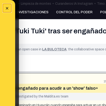
ulos Ceuta
•
Limpieza de montes
•
Curanderos IA Instagram
•
Timo 
×
NKING
INVESTIGACIONES
CONTROL DEL PODER
PO
so 'Tuki Tuki' tras ser engañado
ified. It is an open case in
LA BULOTECA
: the collaborative space
1
 tras ser engañado para acudir a un 'show' falso»
yet been investigated by the Maldita.es team
ki Tuki', fue asesinado en Huaycán cuando esperaba para actuar en un s