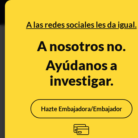
Grupos Ceuta
•
B
DESINFO
PREBU
A las redes sociales les da igual.
¿Asesinan al reconocido paya
A nosotros no.
falso?
Ayúdanos a
This content has NOT yet been ver
investigar.
OPEN CASE
What's being said:
Hazte Embajadora/Embajador
«Asesinan al reconocido payaso 'Tuki Tuki'
This content has not 
CONTENT DETAIL:
El artista Roger Gallego Rodríguez, más conocido como 'Tu