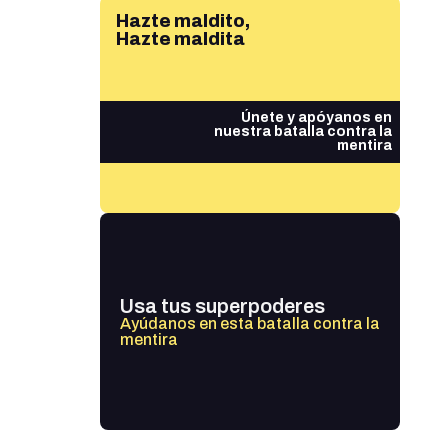
Hazte maldito,
Hazte maldita
Únete y apóyanos en
nuestra batalla contra la
mentira
Usa tus superpoderes
Ayúdanos en esta batalla contra la
mentira