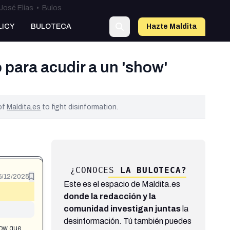
José Elías
•
Bulos
LICY
BULOTECA
Hazte Maldit
a
 para acudir a un 'show'
 of
Maldita.es
to fight disinformation.
¿CONOCES
LA BULOTECA?
5/12/2025
Este es el espacio de Maldita.es
donde la redacción y la
comunidad investigan juntas
la
desinformación. Tú también puedes
how que