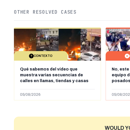
OTHER RESOLVED CASES
CONTEXTO
Qué sabemos del vídeo que
No, este
muestra varias secuencias de
equipo 
calles en llamas, tiendas y casas
posados
saqueadas y personas peleándose
es la ca
supuestamente en España tras la
VRT
05/08/2026
05/08/202
entrada de personas migrantes en
situación irregular a Ceuta
WOULD Y