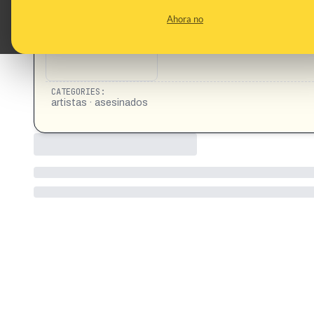
resultó ser falso. https://vm.tiktok.com/ZMDRSVCFo/
Ahora no
CATEGORIES:
artistas · asesinados