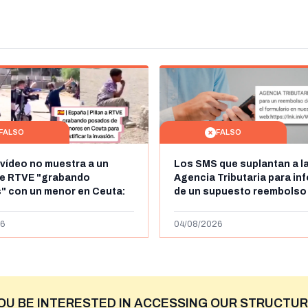
FALSO
FALSO
 vídeo no muestra a un
Los SMS que suplantan a l
de RTVE "grabando
Agencia Tributaria para in
" con un menor en Ceuta:
de un supuesto reembolso
dena de televisión belga
euros: son un timo
6
04/08/2026
OU BE INTERESTED IN ACCESSING OUR STRUCTUR