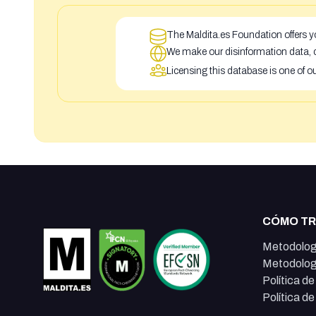
The Maldita.es Foundation offers yo
We make our disinformation data, c
Licensing this database is one of o
CÓMO T
Metodolog
Metodolog
Política d
Política d