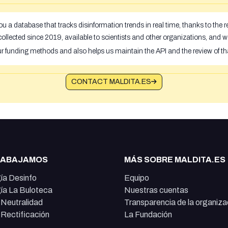
u a database that tracks disinformation trends in real time, thanks to the
ollected since 2019, available to scientists and other organizations, and w
ur funding methods and also helps us maintain the API and the review of th
CONTACT MALDITA.ES
RABAJAMOS
MÁS SOBRE MALDITA.ES
ía Desinfo
Equipo
ía La Buloteca
Nuestras cuentas
e Neutralidad
Transparencia de la organiza
e Rectificación
La Fundación