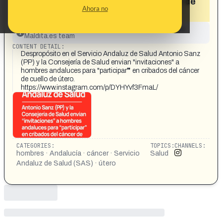
para participar en cribados del cáncer de
Ahora no
cuello de útero»
This content has not yet been investigated by the
Maldita.es team
CONTENT DETAIL:
Despropósito en el Servicio Andaluz de Salud Antonio Sanz
(PP) y la Consejería de Salud envian "invitaciones" a
hombres andaluces para "participar❞ en cribados del cáncer
de cuello de útero.
https://www.instagram.com/p/DYHYvf3FmaL/
CATEGORIES:
TOPICS:
CHANNELS:
hombres · Andalucía · cáncer · Servicio
Salud
Andaluz de Salud (SAS) · útero