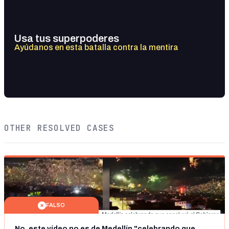
Usa tus superpoderes
Ayúdanos en esta batalla contra la mentira
OTHER RESOLVED CASES
FALSO
No, este vídeo no es de Medellín "celebrando que