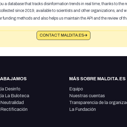
u a database that tracks disinformation trends in real time, thanks to the
ollected since 2019, available to scientists and other organizations, and w
ur funding methods and also helps us maintain the API and the review of th
CONTACT MALDITA.ES
RABAJAMOS
MÁS SOBRE MALDITA.ES
ía Desinfo
Equipo
ía La Buloteca
Nuestras cuentas
e Neutralidad
Transparencia de la organiza
e Rectificación
La Fundación