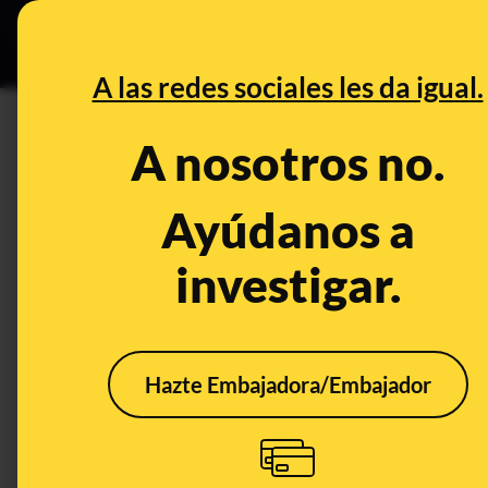
Grupos Ceuta
•
B
DESINFO
PREBU
A las redes sociales les da igual.
¿Antonio Gallardo (Vox) dice
A nosotros no.
This content has NOT yet been ver
Ayúdanos a
investigar.
OPEN CASE
What's being said:
«Antonio Gallardo (Vox) dice que los inmig
Hazte Embajadora/Embajador
This content has not 
CONTENT DETAIL:
Existe algún video donde Antonio Gallardo de Vox dice, los 
CATEGORIES:
Vox · Algeciras · inmigrantes