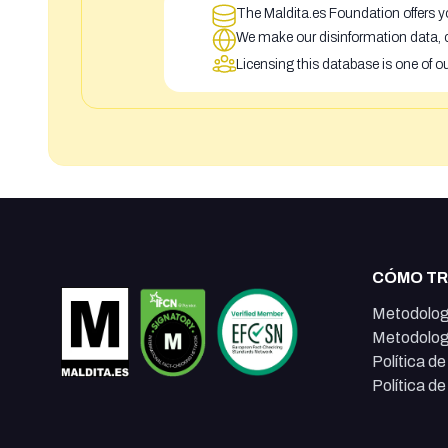
The Maldita.es Foundation offers yo
We make our disinformation data, c
Licensing this database is one of o
CÓMO T
Metodolog
Metodolog
Política d
Política d