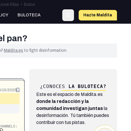
José Elías
•
Bulos
LICY
BULOTECA
Hazte Maldit
a
el pan?
 of
Maldita.es
to fight disinformation.
¿CONOCES
LA BULOTECA?
3/10/2025
Este es el espacio de Maldita.es
donde la redacción y la
comunidad investigan juntas
la
desinformación. Tú también puedes
contribuir con tus pistas.
CHANNELS: