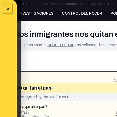
ulos Ceuta
•
Limpieza de montes
•
Curanderos IA Instagram
•
Timo 
×
NKING
INVESTIGACIONES
CONTROL DEL PODER
PO
 que los inmigrantes nos quitan 
ified. It is an open case in
LA BULOTECA
: the collaborative space
1
rantes nos quitan el pan»
yet been investigated by the Maldita.es team
inmigrantes nos quitan el pan?
TOPICS:
Política · Migración