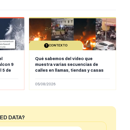
CONTEXTO
el
Qué sabemos del vídeo que
alcon 9
muestra varias secuencias de
l 5 de
calles en llamas, tiendas y casas
sde al
saqueadas y personas peleándose
supuestamente en España tras la
05/08/2026
entrada de personas migrantes en
situación irregular a Ceuta
ED DATA?