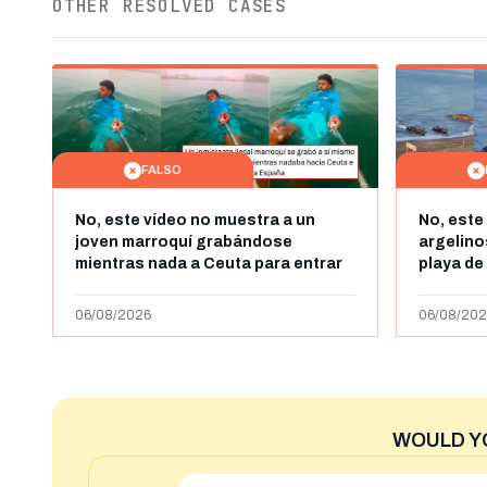
OTHER RESOLVED CASES
FALSO
No, este vídeo no muestra a un
No, este
joven marroquí grabándose
argelin
mientras nada a Ceuta para entrar
playa de
"ilegalmente a España": se grabó a
miles de
más de 450km de Ceuta y el autor lo
de julio
06/08/2026
06/08/202
niega
2023
WOULD Y