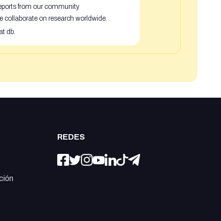
 reports from our community
e collaborate on research worldwide.
at db.
REDES
ción