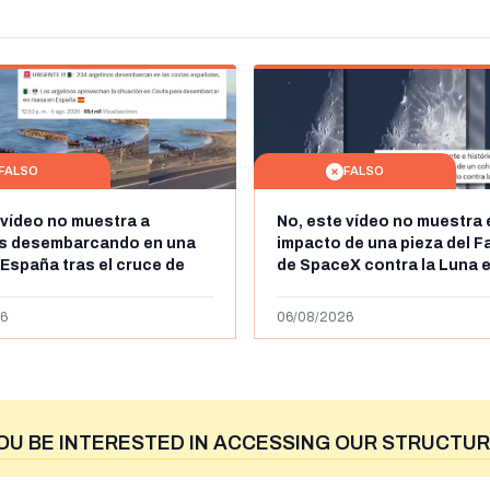
FALSO
FALSO
 vídeo no muestra a
No, este vídeo no muestra 
os desembarcando en una
impacto de una pieza del F
 España tras el cruce de
de SpaceX contra la Luna e
 personas a Ceuta a finales
agosto de 2026: circula de
 de 2026: son imágenes de
menos abril de 2026
6
06/08/2026
OU BE INTERESTED IN ACCESSING OUR STRUCTUR