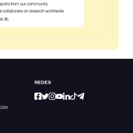
 reports from our community
e collaborate on research worldwide.
at db.
REDES
ción