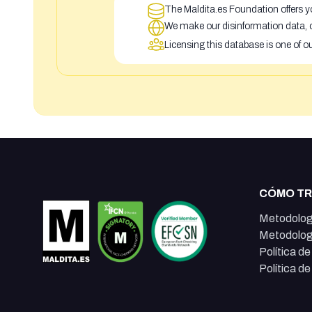
The Maldita.es Foundation offers yo
We make our disinformation data, c
Licensing this database is one of o
CÓMO T
Metodolog
Metodolog
Política d
Política d