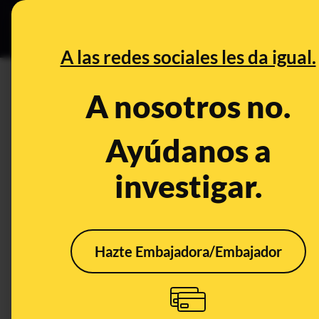
Especial Ce
DESINFO
PREBU
A las redes sociales les da igual.
¿Albania ya no es un país 
A nosotros no.
This content has NOT yet been ver
Ayúdanos a
investigar.
OPEN CASE
What's being said:
«Albania ya no es un país de mayoría mus
Hazte Embajadora/Embajador
This content has not 
CONTENT DETAIL:
https://www.instagram.com/p/DMB0xMNMNwi/
CATEGORIES:
musulmanes · Albania