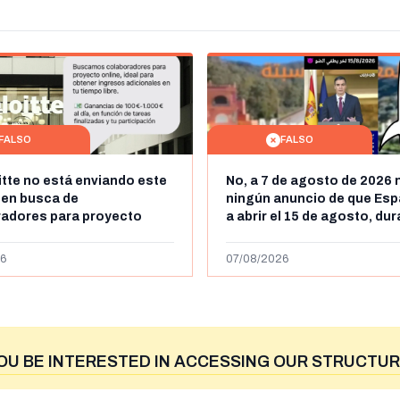
FALSO
FALSO
itte no está enviando este
No, a 7 de agosto de 2026 
 en busca de
ningún anuncio de que Esp
radores para proyecto
a abrir el 15 de agosto, du
con ganancias de hasta
horas, la frontera entre M
os al día: es un timo
y Ceuta
6
07/08/2026
OU BE INTERESTED IN ACCESSING OUR STRUCTUR