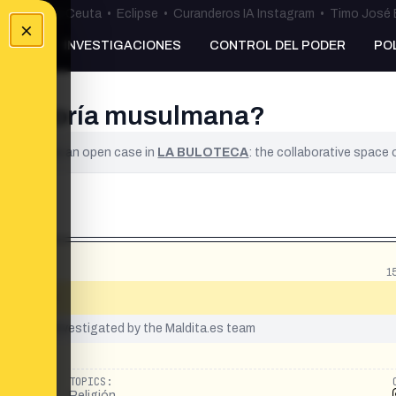
uta
•
Bulos Ceuta
•
Eclipse
•
Curanderos IA Instagram
•
Timo José 
×
NKING
INVESTIGACIONES
CONTROL DEL PODER
PO
de mayoría musulmana?
ified. It is an open case in
LA BULOTECA
: the collaborative space
1
ulmana»
yet been investigated by the Maldita.es team
TOPICS:
Religión