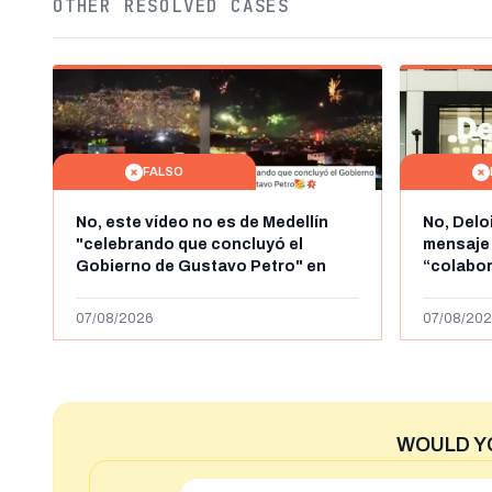
OTHER RESOLVED CASES
FALSO
No, este vídeo no es de Medellín
No, Delo
"celebrando que concluyó el
mensaje
Gobierno de Gustavo Petro" en
“colabo
agosto de 2026: es de la Alborada
online” 
de 2024
1.000 eur
07/08/2026
07/08/202
WOULD Y