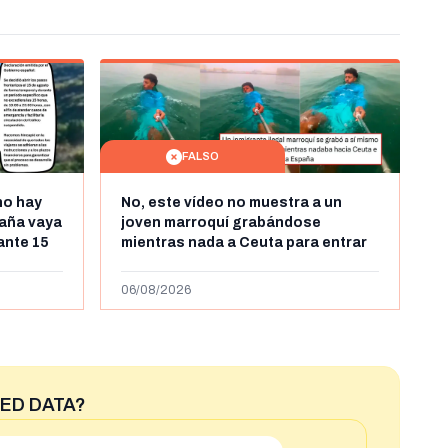
FALSO
no hay
No, este vídeo no muestra a un
aña vaya
joven marroquí grabándose
rante 15
mientras nada a Ceuta para entrar
arruecos
"ilegalmente a España": se grabó a
más de 450km de Ceuta y el autor lo
06/08/2026
niega
ED DATA?