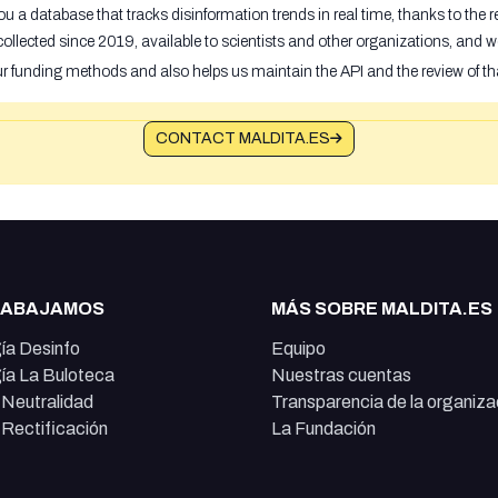
u a database that tracks disinformation trends in real time, thanks to the
ollected since 2019, available to scientists and other organizations, and w
ur funding methods and also helps us maintain the API and the review of th
CONTACT MALDITA.ES
RABAJAMOS
MÁS SOBRE MALDITA.ES
ía Desinfo
Equipo
ía La Buloteca
Nuestras cuentas
e Neutralidad
Transparencia de la organiza
e Rectificación
La Fundación