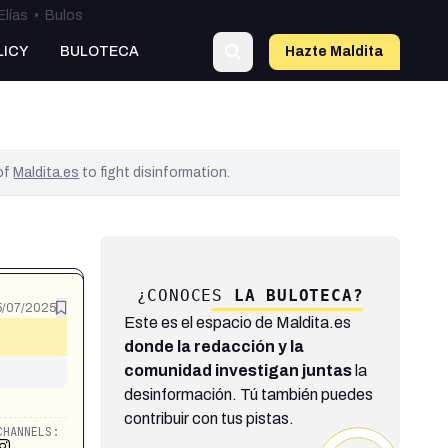
Elías
•
Bulos
LICY
BULOTECA
Hazte Maldit
a
 of
Maldita.es
to fight disinformation.
¿CONOCES
LA BULOTECA?
5/07/2025
Este es el espacio de Maldita.es
donde la redacción y la
comunidad investigan juntas
la
desinformación. Tú también puedes
contribuir con tus pistas.
CHANNELS: