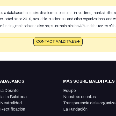
u a database that tracks disinformation trends in real time, thanks to the
ollected since 2019, available to scientists and other organizations, and w
ur funding methods and also helps us maintain the API and the review of th
CONTACT MALDITA.ES
RABAJAMOS
MÁS SOBRE MALDITA.ES
ía Desinfo
Equipo
ía La Buloteca
Nuestras cuentas
e Neutralidad
Transparencia de la organiza
e Rectificación
La Fundación