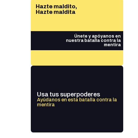
Hazte maldito,
Hazte maldita
Únete y apóyanos en
nuestra batalla contra la
mentira
Usa tus superpoderes
Ayúdanos en esta batalla contra la
mentira