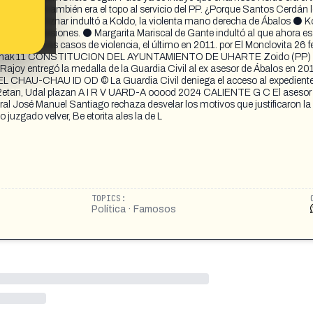
 pensar que también era el topo al servicio del PP. ¿Porque Santos Cerdán 
Zoido. Q Aznar indultó a Koldo, la violenta mano derecha de Ábalos ⚫ K
 delito de lesiones. ⚫ Margarita Mariscal de Gante indultó al que ahora es
do por más casos de violencia, el último en 2011. por El Monclovita 26 fe
inak 11 CONSTITUCION DEL AYUNTAMIENTO DE UHARTE Zoido (PP) 
Rajoy entregó la medalla de la Guardia Civil al ex asesor de Ábalos en 20
L CHAU-CHAU ID OD © La Guardia Civil deniega el acceso al expediente
tan, Udal plazan A I R V UARD-A ooood 2024 CALIENTE G C El asesor
neral José Manuel Santiago rechaza desvelar los motivos que justificaron la
juzgado velver, Be etorita ales la de L
TOPICS:
Política · Famosos