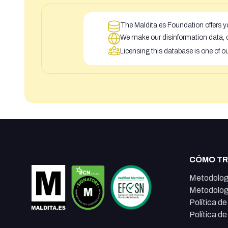
The Maldita.es Foundation offers yo
We make our disinformation data, c
Licensing this database is one of o
CÓMO T
Metodolog
Metodolog
Política d
Política d