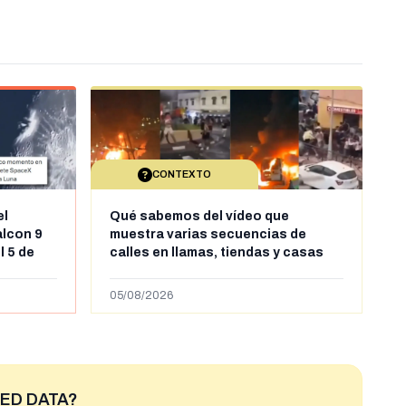
CONTEXTO
el
Qué sabemos del vídeo que
alcon 9
muestra varias secuencias de
l 5 de
calles en llamas, tiendas y casas
sde al
saqueadas y personas peleándose
supuestamente en España tras la
05/08/2026
entrada de personas migrantes en
situación irregular a Ceuta
ED DATA?