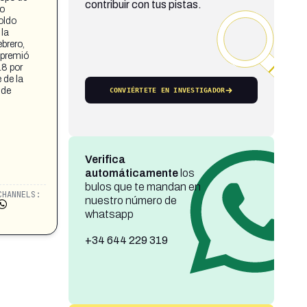
contribuir con tus pistas.
lo
oldo
 la
brero,
premió
18 por
 de la
 de
CONVIÉRTETE EN INVESTIGADOR
Verifica
automáticamente
los
bulos que te mandan en
CHANNELS:
nuestro número de
whatsapp
+34 644 229 319