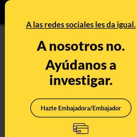
Grupos Ceuta
•
B
DESINFO
PREBU
A las redes sociales les da igual.
¿Koldo García ha sido protegi
A nosotros no.
años?
Ayúdanos a
This content has NOT yet been ver
investigar.
OPEN CASE
What's being said:
Hazte Embajadora/Embajador
«Koldo García ha sido protegido y premiado 
This content has not 
CONTENT DETAIL:
t? JACQUELINE ABOGADA reposteado Guillem #FreePalestine