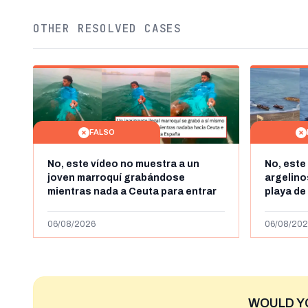
OTHER RESOLVED CASES
FALSO
No, este vídeo no muestra a un
No, este
joven marroquí grabándose
argelin
mientras nada a Ceuta para entrar
playa de
"ilegalmente a España": se grabó a
miles de
más de 450km de Ceuta y el autor lo
de julio
06/08/2026
06/08/202
niega
2023
WOULD Y