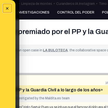
ulos Ceuta
•
Limpieza de montes
•
Curanderos IA Instagram
•
Timo 
×
NKING
INVESTIGACIONES
CONTROL DEL PODER
PO
do y premiado por el PP y la Guard
ified. It is an open case in
LA BULOTECA
: the collaborative space
1
por el PP y la Guardia Civil a lo largo de los años»
yet been investigated by the Maldita.es team
 @GuillemCristo Seguir Pues ya se intuye que el famoso Koldo era el 