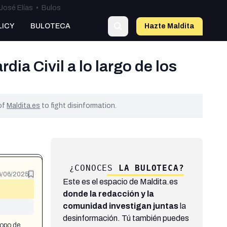
José Elías
•
Bulos
LICY
BULOTECA
Hazte Maldit
a
ia Civil a lo largo de los
 of
Maldita.es
to fight disinformation.
¿CONOCES
LA BULOTECA?
6/06/2025
Este es el espacio de Maldita.es
donde la redacción y la
comunidad investigan juntas
la
desinformación. Tú también puedes
topo de