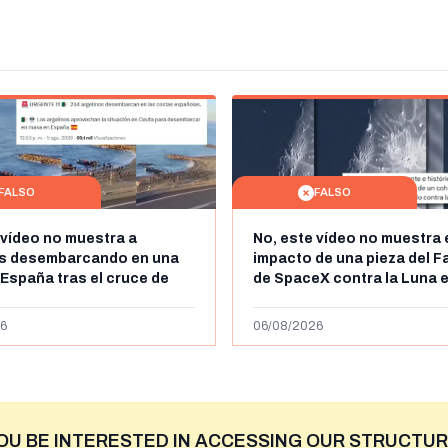
FALSO
FALSO
 vídeo no muestra a
No, este vídeo no muestra 
os desembarcando en una
impacto de una pieza del F
 España tras el cruce de
de SpaceX contra la Luna e
 personas a Ceuta a finales
agosto de 2026: circula de
 de 2026: son imágenes de
menos abril de 2026
6
06/08/2026
OU BE INTERESTED IN ACCESSING OUR STRUCTUR