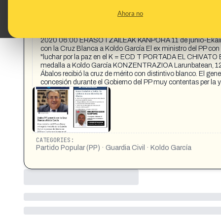
los UCOs que trabajan para el Partido Popular lo que lleva a
Ahora no
apoyaba?, lo sabía ESPIRAL21 | = = Amoncloa Juan Ignacio 
García Izaguirre está condenado a dos años de prisión por un
mano derecha de José Luis Ábalos. ⚫ Koldo ha sido denuncia
2020 06:00 ERASOTZAILEAK KANPORA 11 de junio-Eka
con la Cruz Blanca a Koldo García El ex ministro del PP con 
"luchar por la paz en el K = ECD T PORTADA EL CHIVATO E
medalla a Koldo García KONZENTRAZIOA Larunbatean, 12e
Ábalos recibió la cruz de mérito con distintivo blanco. El ge
concesión durante el Gobierno del PP muy contentas per la yo 
CATEGORIES:
Partido Popular (PP) · Guardia Civil · Koldo García