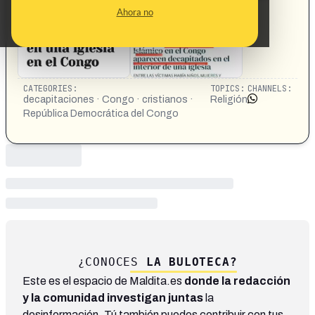
la provincia de Kivu del Norte.
Ahora no
CATEGORIES:
TOPICS:
CHANNELS:
decapitaciones · Congo · cristianos ·
Religión
República Democrática del Congo
¿CONOCES
LA BULOTECA?
Este es el espacio de Maldita.es
donde la redacción
y la comunidad investigan juntas
la
desinformación. Tú también puedes contribuir con tus