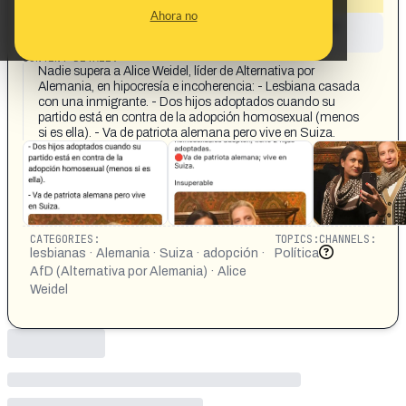
Ahora no
This content has not yet been investigated by the
Maldita.es team
CONTENT DETAIL:
Nadie supera a Alice Weidel, líder de Alternativa por
Alemania, en hipocresía e incoherencia: - Lesbiana casada
con una inmigrante. - Dos hijos adoptados cuando su
partido está en contra de la adopción homosexual (menos
si es ella). - Va de patriota alemana pero vive en Suiza.
CATEGORIES:
TOPICS:
CHANNELS:
lesbianas · Alemania · Suiza · adopción ·
Política
AfD (Alternativa por Alemania) · Alice
Weidel