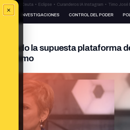
uta
•
Bulos Ceuta
•
Eclipse
•
Curanderos IA Instagram
•
Timo José 
×
NKING
INVESTIGACIONES
CONTROL DEL PODER
PO
cionado la supuesta plataforma d
s un timo