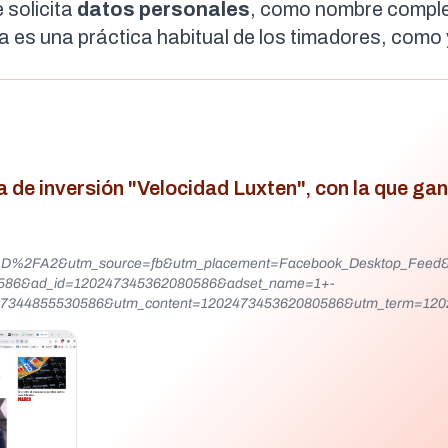
 solicita
datos personales
, como nombre comple
ta es una práctica habitual de los timadores, como
 de inversión "Velocidad Luxten", con la que ga
AD%2FA2&utm_source=fb&utm_placement=Facebook_Desktop_Feed
0586&ad_id=120247345362080586&adset_name=1+-
7344855530586&utm_content=120247345362080586&utm_term=120
1leHRuA2FlbQEwAGFkaWQBqzRS14u3OmJyaWQRMHNNSFQyQ1doSTFh
hp9XRgKrbBvR9wOEcG_SzXk91xDweTXEKvkQScZdWNF9NFoC9uNl-