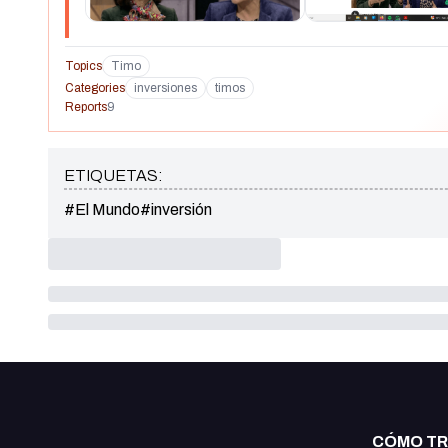
Topics
Timo
Categories
inversiones
timos
Reports
9
ETIQUETAS:
#El Mundo
#inversión
CÓMO T