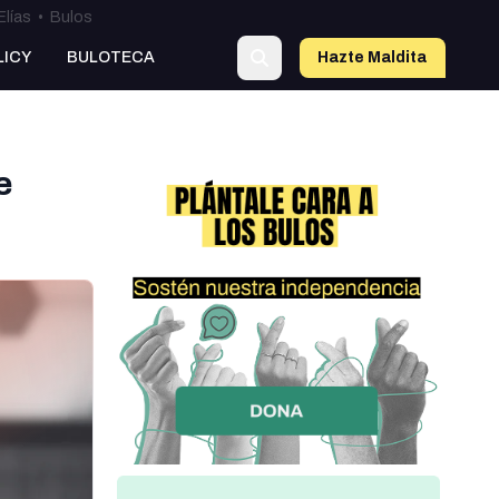
Elías
•
Bulos
LICY
BULOTECA
Hazte Maldit
a
e