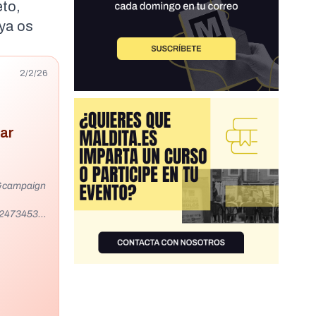
to,
ya os
2/2/26
nar
&campaign
24734536
eEsyRlhz