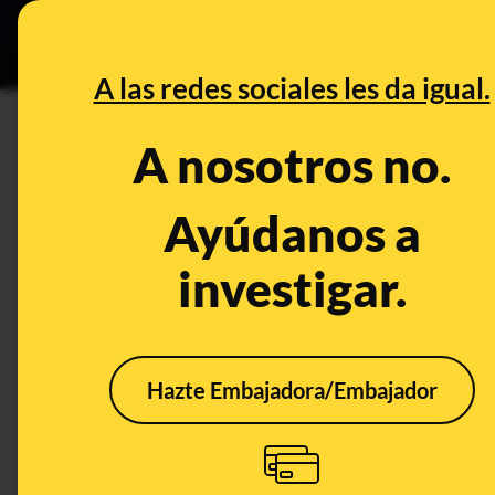
Especial Ce
DESINFO
PREBU
A las redes sociales les da igual.
DESINFO
FALSO
A nosotros no.
No, Gloria Serra no ha promo
inversión Velocidad Luxten: e
Ayúdanos a
investigar.
Publicado el
Feb 3, 2026, 10:55:16 AM
FALSO
Hazte Embajadora/Embajador