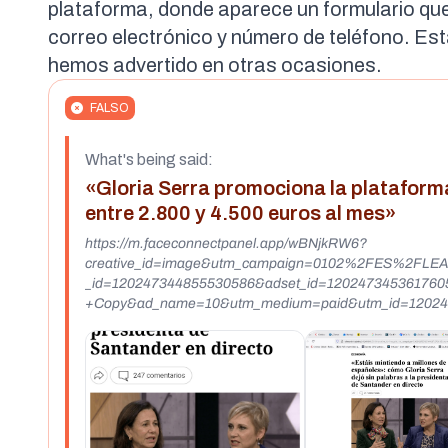
plataforma, donde aparece
un formulario
que
correo electrónico y número de teléfono. Es
hemos advertido en otras ocasiones
.
FALSO
What's being said:
«Gloria Serra promociona la plataforma
entre 2.800 y 4.500 euros al mes»
https://m.faceconnectpanel.app/wBNjkRW6?
creative_id=image&utm_campaign=0102%2FES%2FLE
_id=120247344855530586&adset_id=12024734536176
+Copy&ad_name=10&utm_medium=paid&utm_id=12024
1760586&media_type=image&fbclid=IwY2xjawPtUD
cnRjBmFwcF9pZBAyMjIwMzkxNzg4MjAwODkyAAEeiC
xjU8_aem_m7G0UftBZNNiotKXHiq-nw