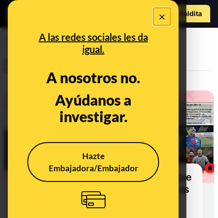
Hazte Maldit
×
o
Abrir menú
A las redes sociales les da
futbolistas
igual.
Desinfo
A nosotros no.
Ayúdanos a
investigar.
Hazte
Embajadora/Embajador
"Quien diga que Messi es mejor que
Cristiano no sabe de fútbol" y otras
frases atribuidas sin pruebas a
futbolistas