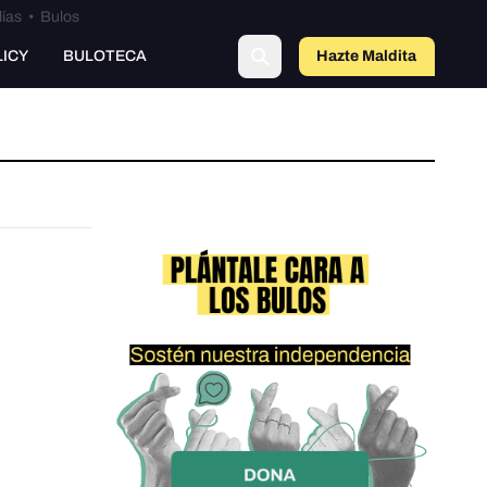
lías
•
Bulos
LICY
BULOTECA
Hazte Maldit
a