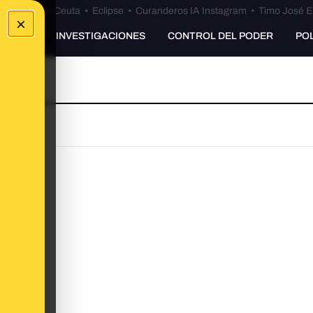
euta
•
Bulos Ceuta
•
Eclipse
•
Curanderos IA Instagram
•
Timo José E
×
UNKING
INVESTIGACIONES
CONTROL DEL PODER
PO