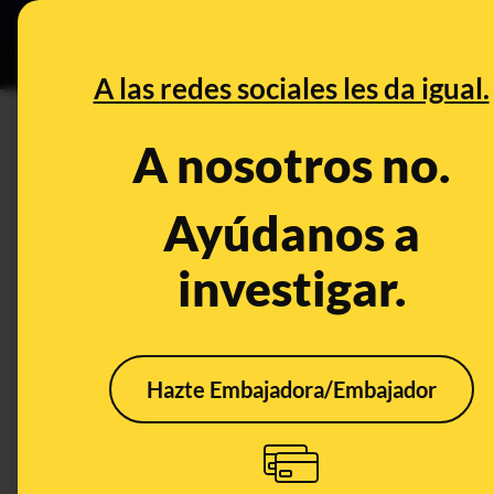
Especial C
DESINFO
PREB
A las redes sociales les da igual.
etiquetas
A nosotros no.
Desinfo
Ayúdanos a
investigar.
CONTEXTO
Hazte Embajadora/Embajador
Qué sabemos de la
imagen de unos ajos