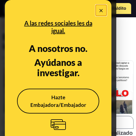
×
Hazte Maldit
o
Abrir menú
A las redes sociales les da
DESINFO
igual.
Bulos y datos sobre los
incendios de Australia
A nosotros no.
Publicado el
Jan 9, 2020, 10:24:00 AM
Ayúdanos a
investigar.
Hazte
Embajadora/Embajador
SHARE:
Con la ola de incendios de Australia
se han viralizado