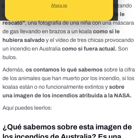
por redes sociales
el vídeo de una mujer abrazando
Ahora no
a un canguro
como si fuera "la voluntaria que le
rescató"
, una fotografía de una niña con una máscara
de gas llevando en brazos a un koala
como si le
hubiera salvado
y el vídeo de tres chicas provocando
un incendio en Australia
como si fuera actual.
Son
bulos.
Además,
os contamos lo qué sabemos
sobre la cifra
de los animales que han muerto por los incendio, si los
koalas están o no funcionalmente extintos y
sobre
una imagen de los incendios atribuida a la NASA.
Aquí puedes leerlos:
¿Qué sabemos sobre esta imagen de
los incendios de Australia? Es una