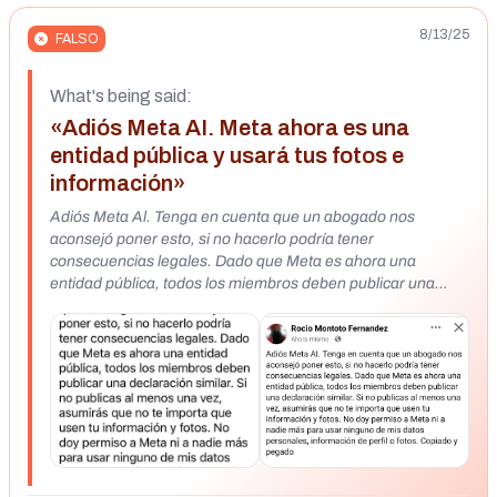
8/13/25
FALSO
What's being said:
«Adiós Meta AI. Meta ahora es una
entidad pública y usará tus fotos e
información»
Adiós Meta Al. Tenga en cuenta que un abogado nos
aconsejó poner esto, si no hacerlo podría tener
consecuencias legales. Dado que Meta es ahora una
entidad pública, todos los miembros deben publicar una
declaración similar. Si no publicas al menos una vez,
asumirás que no te importa que usen tu información y fotos.
No doy permiso a Meta ni a nadie más para usar ninguno de
mis datos personales, información de perfil o fotos. Copiado
y pegado. https://www.facebook.com/story.php?
story_fbid=9536076793096744&id=100000835552682&rdi
d=sx3m5JphCvYXmJR4#
https://www.facebook.com/story.php?
story_fbid=3047360905422004&id=100004443727917&rdi