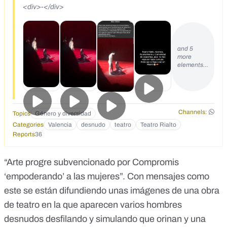
<div>-</div>
and 5
more
elements…
Channels:
Topics
Género y diversidad
Categories
Valencia
desnudo
teatro
Teatro Rialto
Reports
36
“Arte progre subvencionado por Compromis
‘empoderando’ a las mujeres”. Con mensajes
como
este
se están difundiendo unas imágenes de una obra
de teatro en la que aparecen varios hombres
desnudos desfilando y simulando que orinan y una